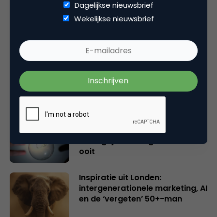
Dagelijkse nieuwsbrief
Gerelateerde artikelen
Wekelijkse nieuwsbrief
Rebel with or without a cause?
Wake-upcall voor ontwerpers
en merkeigenaren
Creatieve sector als aanjager
van innovatie en ontsluiter en
verbinder van industrieën
belangrijker en urgenter dan
ooit
Inspiratie uit Londen:
intergenerationele marketing, AI
en de ‘vergeten’ 50+-man