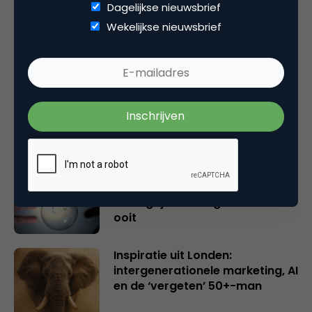
Dagelijkse nieuwsbrief
Gerelateerde artikelen
Wekelijkse nieuwsbrief
Rebel with or without a cause?
Wake-upcall voor ontwerpers
en merkeigenaren
Creatieve sector als aanjager
van innovatie en ontsluiter en
verbinder van industrieën
belangrijker en urgenter dan
ooit
Inspiratie uit Londen:
intergenerationele marketing, AI
en de ‘vergeten’ 50+-man