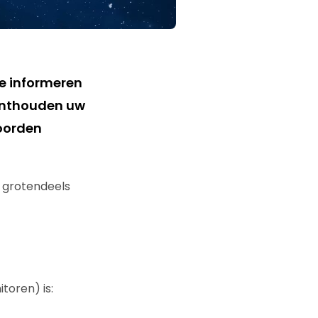
te informeren
 onthouden uw
oorden
k grotendeels
toren) is: