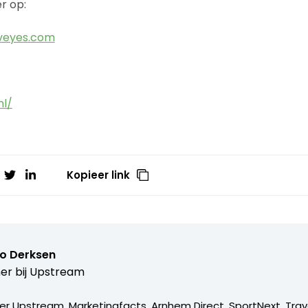
r op:
tveyes.com
nl/
Kopieer link
o Derksen
er bij
Upstream
er Upstream, Marketingfacts, Arnhem Direct, SportNext, Trav