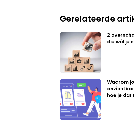
Gerelateerde arti
2 overschat
die wél je 
Waarom jo
onzichtbaa
hoe je dat 