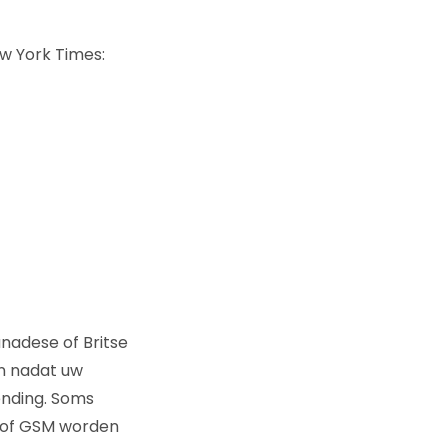
w York Times:
anadese of Britse
en nadat uw
ending. Soms
t of GSM worden