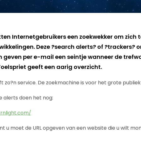
tten Internetgebruikers een zoekwekker om zich 
wikkelingen. Deze ?search alerts? of ?trackers?
 geven per e-mail een seintje wanneer de trefw
oelspriet geeft een aarig overzicht.
ft zo?n service. De zoekmachine is voor het grote publie
 alerts doen het nog:
rnlight.com/
ant u moet de URL opgeven van een website die u wilt moni