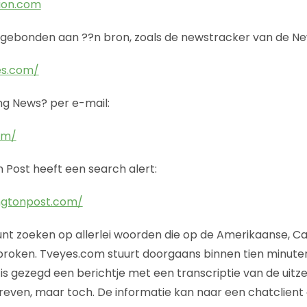
ion.com
s gebonden aan ??n bron, zoals de newstracker van de Ne
es.com/
ng News? per e-mail:
om/
Post heeft een search alert:
ngtonpost.com/
 kunt zoeken op allerlei woorden die op de Amerikaanse, C
gesproken. Tveyes.com stuurt doorgaans binnen tien minut
is gezegd een berichtje met een transcriptie van de uitz
reven, maar toch. De informatie kan naar een chatclien