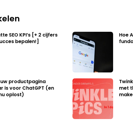
kelen
te SEO KPI’s [+ 2 cijfers
Hoe A
succes bepalen!]
funda
uw productpagina
Twink
r is voor ChatGPT (en
met t
nu oplost)
make