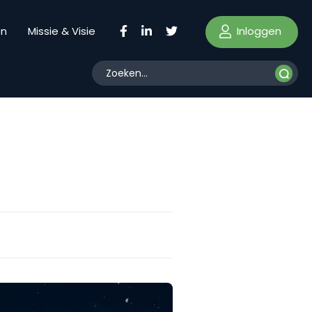
Inloggen
en
Missie & Visie