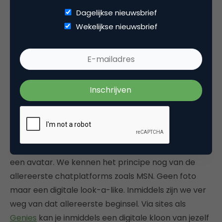
Dagelijkse nieuwsbrief
Wekelijkse nieuwsbrief
#8 Genies
Een digitale (optimale) versie van jezelf creëren als
een avatar. We kennen het principe nog van de
allereerste chatplatforms zoals MSN. Geen foto
maar een digitale look-a-like. Inmiddels zijn we ver
weg van dat allereerste beginsel. Via sites als
Genies
kan je inmiddels een digitale kloon van jezelf