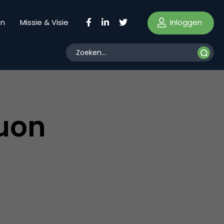
Inloggen
en
Missie & Visie
uon