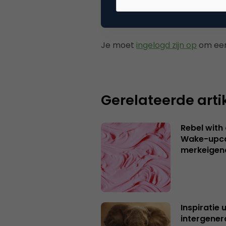
Plaats reactie
Je moet
ingelogd zijn op
om een
Gerelateerde arti
Rebel with
Wake-upca
merkeigen
Inspiratie 
intergener