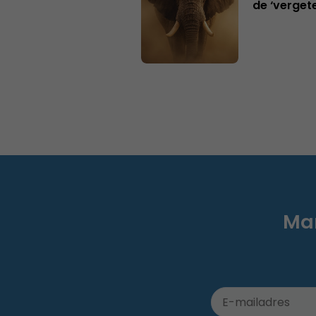
de ‘verget
Mar