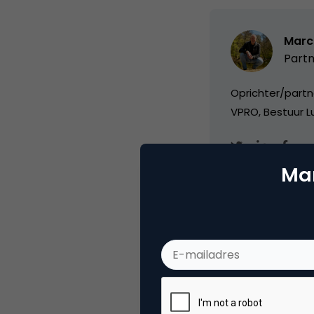
Marc
Partn
Oprichter/partn
VPRO, Bestuur Lu
Mar
Categorie
Co
Tags
nie