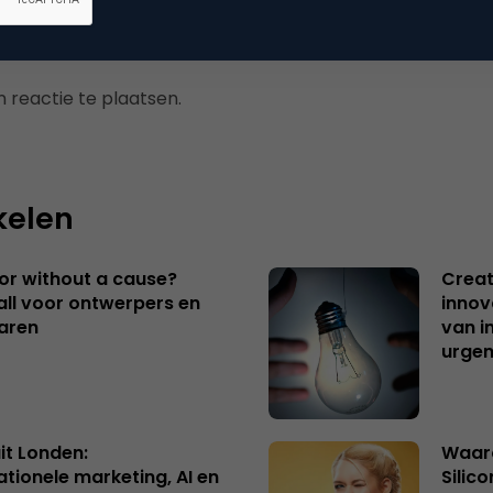
 reactie te plaatsen.
kelen
 or without a cause?
Creat
ll voor ontwerpers en
innov
aren
van i
urgen
uit Londen:
Waaro
ationele marketing, AI en
Silico