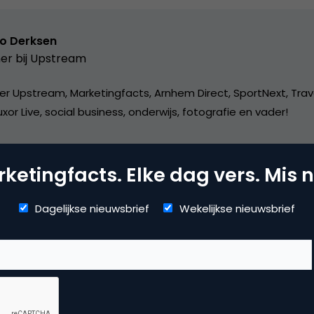
o Derksen
er bij
Upstream
er Upstream, Marketingfacts, Arnhem Direct, SportNext, Trav
xor Live, social business, onderwijs, fotografie en vader!
ketingfacts. Elke dag vers. Mis n
Dagelijkse nieuwsbrief
Wekelijkse nieuwsbrief
mmerce
uws