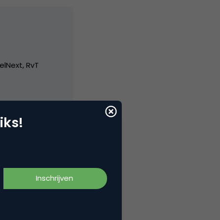
elNext, RvT
iks!