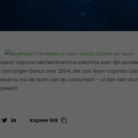
Essent-topman Michiel Boersma zwichtte voor zijn aande
de ontvangen bonus over 2004, ziet ook Nuon-topman Lud
hoeverre zou de stem van de consument – al dan niet via in
speeld?
Kopieer link