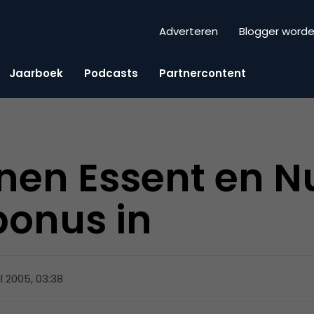
Adverteren
Blogger word
Jaarboek
Podcasts
Partnercontent
en Essent en N
bonus in
il 2005, 03:38