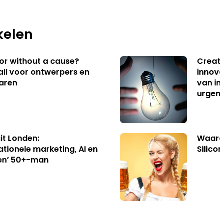
kelen
 or without a cause?
Creat
ll voor ontwerpers en
innov
aren
van i
urgen
uit Londen:
Waaro
ationele marketing, AI en
Silico
en’ 50+-man