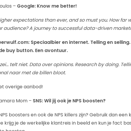
oulos –
Google: Know me better!
her expectations than ever, and so must you. How far wi
 audience? A journey to successful data-driven marketi
erwulf.com: Speciaalbier en internet. Telling en selling
de buy button. Een avontuur.
zei… telt niet. Data over opinions. Research by doing. Telli
nal naar met de billen bloot.
et overige aanbod!
 Tamara Mom –
SNS: Wil jij ook je NPS boosten?
e NPS boosters en ook de NPS killers zijn? Gebruik dan een k
krijg je de werkelijke klantreis in beeld en kun je fact ba