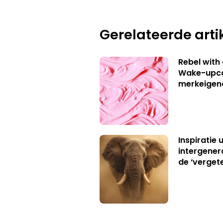
Gerelateerde arti
Rebel with
Wake-upca
merkeigen
Inspiratie 
intergener
de ‘verget