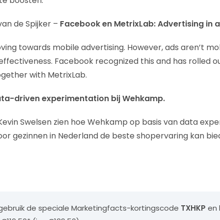
e boosten.
 van de Spijker –
Facebook en MetrixLab: Advertising in a
ng towards mobile advertising. However, ads aren’t mob
d effectiveness. Facebook recognized this and has rolled o
gether with MetrixLab.
ta-driven experimentation bij Wehkamp.
t Kevin Swelsen zien hoe Wehkamp op basis van data expe
r gezinnen in Nederland de beste shopervaring kan bie
n
 gebruik de speciale Marketingfacts-kortingscode
TXHKP
en 