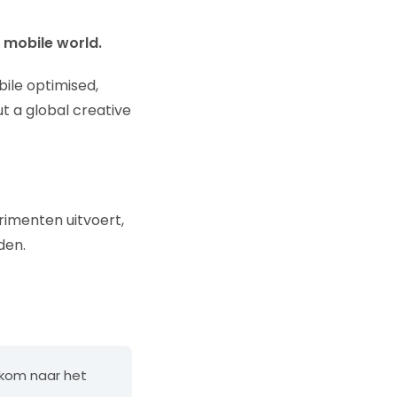
 mobile world.
ile optimised,
ut a global creative
rimenten uitvoert,
den.
kom naar het