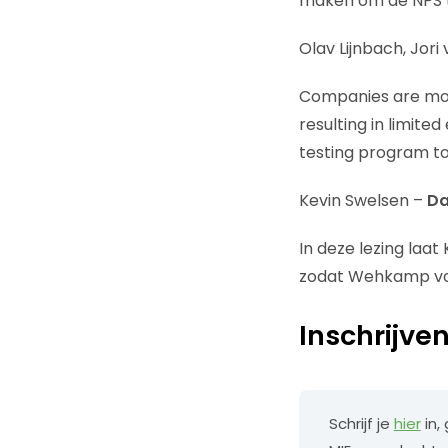
maken om de NPS t
Olav Lijnbach, Jori
Companies are movi
resulting in limite
testing program to
Kevin Swelsen –
Da
In deze lezing laa
zodat Wehkamp voo
Inschrijve
Schrijf je
hier
in,