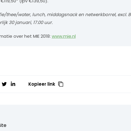
 €119,50* (ipv €139,50).
koffie/thee/water, lunch, middagsnack en netwerkborrel, excl. 
rlijk 30 januari, 17.00 uur.
matie over het MIE 2018:
www.mie.nl
Kopieer link
ite