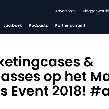
Adverteren
Blogger word
Jaarboek
Podcasts
Partnercontent
ketingcases &
asses op het Ma
ts Event 2018! #