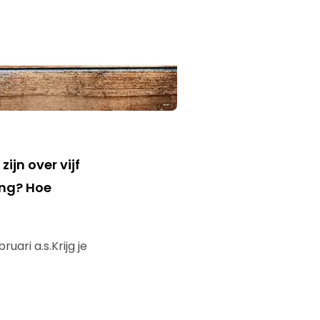
ijn over vijf
ing? Hoe
uari a.s.Krijg je