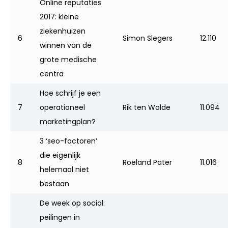
Online reputaties
2017: kleine
ziekenhuizen
6
Simon Slegers
12.110
winnen van de
grote medische
centra
Hoe schrijf je een
7
operationeel
Rik ten Wolde
11.094
marketingplan?
3 ‘seo-factoren’
die eigenlijk
8
Roeland Pater
11.016
helemaal niet
bestaan
De week op social:
peilingen in