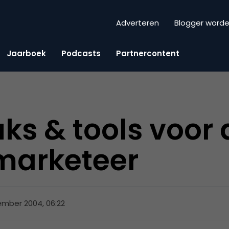
Adverteren
Blogger word
Jaarboek
Podcasts
Partnercontent
uks & tools voor
marketeer
ember 2004, 06:22