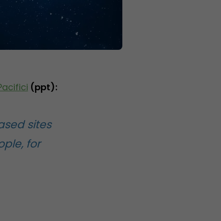
acifici
(ppt):
ased sites
ple, for