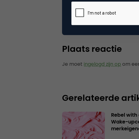
Tags
nie
Plaats reactie
Je moet
ingelogd zijn op
om een
Gerelateerde arti
Rebel with
Wake-upca
merkeigen