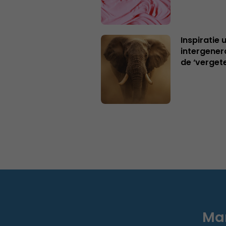
Inspiratie 
intergener
de ‘verget
Mar