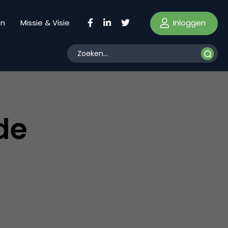
Inloggen
en
Missie & Visie
 de