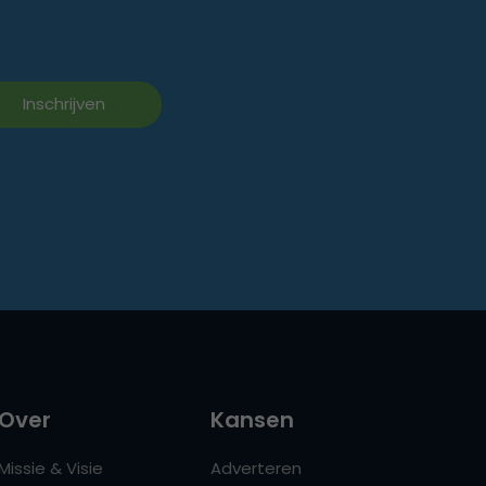
Over
Kansen
Missie & Visie
Adverteren