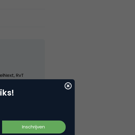
elNext, RvT
iks!