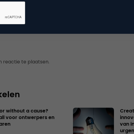
uws
 reactie te plaatsen.
kelen
 or without a cause?
Creat
ll voor ontwerpers en
innov
aren
van i
urgen