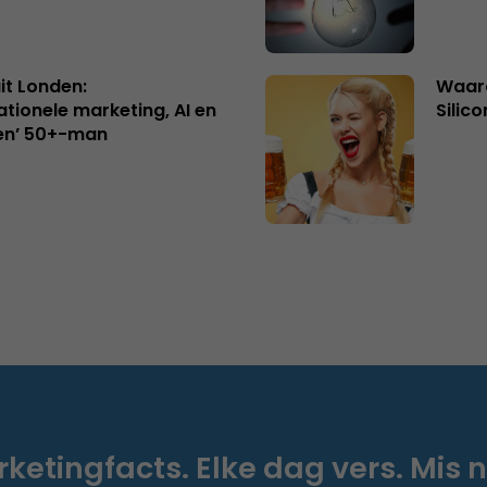
uit Londen:
Waaro
ationele marketing, AI en
Silico
en’ 50+-man
ketingfacts. Elke dag vers. Mis n