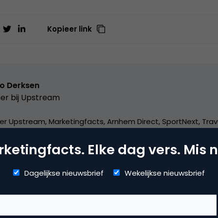
Kopieer link
o Derksen
er bij
Upstream
er Upstream, Marketingfacts, Arnhem Direct, SportNext, Trav
xor Live, social business, onderwijs, fotografie en vader!
ketingfacts. Elke dag vers. Mis n
Dagelijkse nieuwsbrief
Wekelijkse nieuwsbrief
mmerce