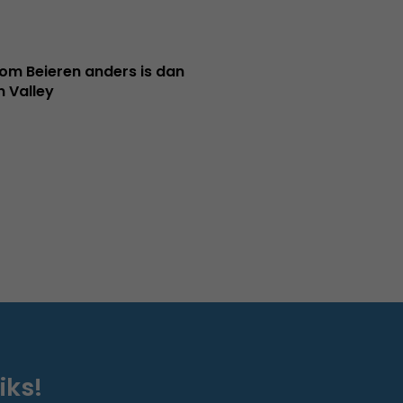
m Beieren anders is dan
n Valley
iks!