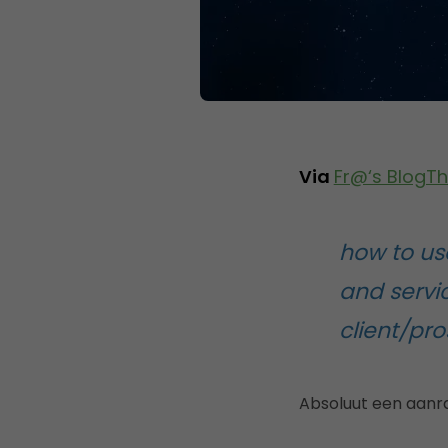
Via
Fr@‘s BlogTh
how to us
and servi
client/pro
Absoluut een aanr