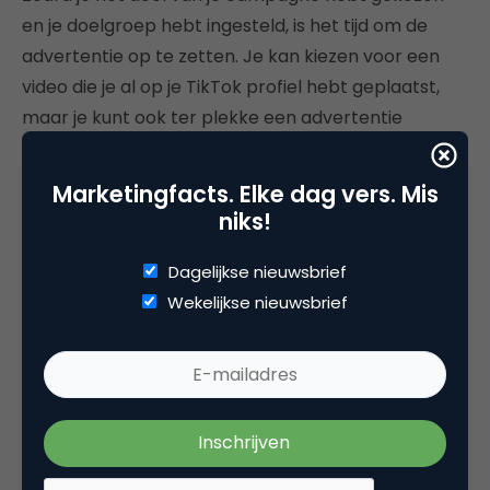
en je doelgroep hebt ingesteld, is het tijd om de
advertentie op te zetten. Je kan kiezen voor een
video die je al op je TikTok profiel hebt geplaatst,
maar je kunt ook ter plekke een advertentie
creëren met TikTok-templates en de soundtrack
tool. TikTok raadt aan om minimaal drie
Marketingfacts. Elke dag vers. Mis
verschillende advertenties aan je ad group toe te
niks!
voegen voor optimaal effect.
Dagelijkse nieuwsbrief
Ad Settings
Wekelijkse nieuwsbrief
Reeds geplaatste TikTok-video’s gebruiken
TikTok-template gebruiken voor nieuwe
advertentie
Soundtrack tool: rechtenvrije muziek om te