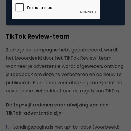
gebruiken
Beschrijvende tekst opstellen (caption)
TikTok Review-team
Zodra je de campagne hebt gepubliceerd, wordt
het beoordeeld door het TikTok Review-team.
Wanneer je advertentie wordt afgewezen, ontvang
je feedback om deze te verbeteren en opnieuw te
publiceren. Een reden voor afwijzing kan zijn dat de
advertentie niet voldoet aan de regels van TikTok.
De top-vijf redenen voor afwijzing van een
TikTok-advertentie zijn:
Landingspagina is niet up-to-date (voorbeeld: