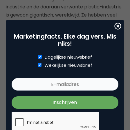
industrie en de daaraan verwante plastic-industrie
is gewoon gigantisch, wereldwijd. Ze hebben veel
belangen te verdedigen en veel geld om dit te
doen. Er bestaat geen bio-materialenlobby, maar
Marketingfacts. Elke dag vers. Mis
wel een plastic lobby. Het draait nog te veel om de
niks!
oude economie en oude netwerken, de vernieuwing
gaat niet hard genoeg. Er is geen
level playing field
.
Dagelijkse nieuwsbrief
Op het moment dat dit wel het geval is, wil ik wel
Wekelijkse nieuwsbrief
eens zien hoe het verder gaat. We hebben de tijd
aan onze zijde.”
Bekijk het hele interview met Thomas Kascha
in de
video: