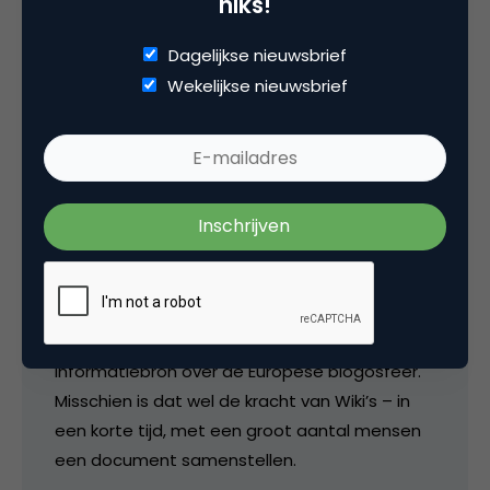
niks!
Dagelijkse nieuwsbrief
media
Wekelijkse nieuwsbrief
Aha, het werkt nu wel inderdaad. Ik denk dat
de server vannacht een hickup had. Of was
het wellicht toch iets te laat en heb ik op de
verkeerde knopjes zitten rammelen? 😉
Wel een prachtig iniatief en ongelooflijk hoe
het in hele korte tijd (binnen een dag) al is
uitgegroeid tot een waardevolle
informatiebron over de Europese blogosfeer.
Misschien is dat wel de kracht van Wiki’s – in
een korte tijd, met een groot aantal mensen
een document samenstellen.