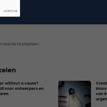
mmerce
 reactie te plaatsen.
kelen
 or without a cause?
Creat
ll voor ontwerpers en
innov
aren
van i
urgen