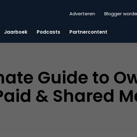
Adverteren
Blogger word
Jaarboek
Podcasts
Partnercontent
mate Guide to O
Paid & Shared M