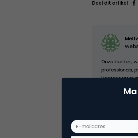
Deel dit artikel
Melt
Webs
Onze klanten, 
professionals, 
klantencommunic
online conversa
Mar
merkperceptie v
bedrijven aan d
laten nemen.