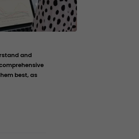
erstand and
s comprehensive
them best, as