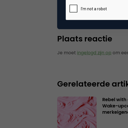
Categorie
Co
Plaats reactie
Je moet
ingelogd zijn op
om een
Gerelateerde arti
Rebel with
Wake-upca
merkeigen