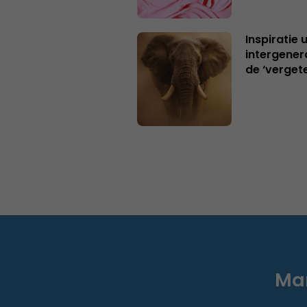
Inspiratie 
intergener
de ‘verget
Mar