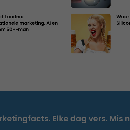
uit Londen:
Waaro
ationele marketing, AI en
Silico
en’ 50+-man
ketingfacts. Elke dag vers. Mis n