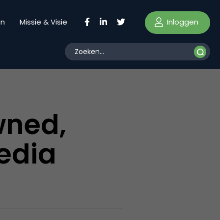
Inloggen
en
Missie & Visie
wned,
edia