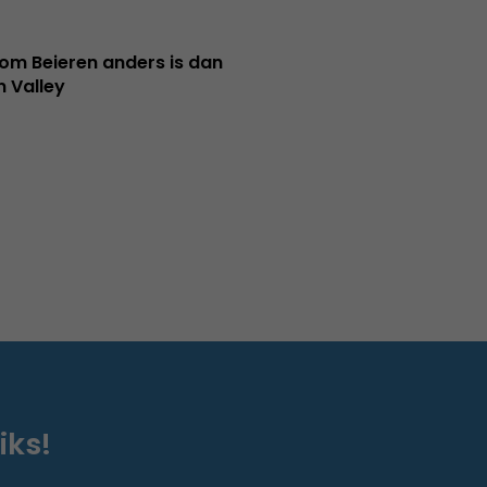
m Beieren anders is dan
n Valley
iks!