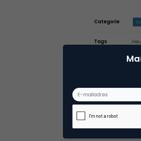
Categorie
Co
Tags
nie
Mar
2 Reacties
Richard
Wordt het geen tijd voor de 
een pakkende titel te bedenk