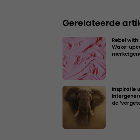
Gerelateerde arti
Rebel with
Wake-upca
merkeigen
Inspiratie 
intergener
de ‘verget