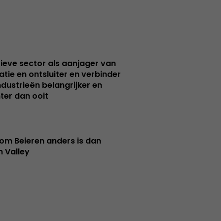
ieve sector als aanjager van
atie en ontsluiter en verbinder
ndustrieën belangrijker en
ter dan ooit
m Beieren anders is dan
n Valley