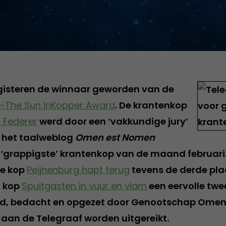
 gisteren de winnaar geworden van de
f-The Sun InKopper Award
. De krantenkop
 Federer
werd door een ‘vakkundige jury’
n het taalweblog
Omen est Nomen
 ‘grappigste’ krantenkop van de maand februari.
e kop
Peijnenburg hapt terug
tevens de derde pla
n kop
Spuitgasten in vuur en vlam
een eervolle twe
rd, bedacht en opgezet door Genootschap Omen 
 aan de Telegraaf worden uitgereikt.