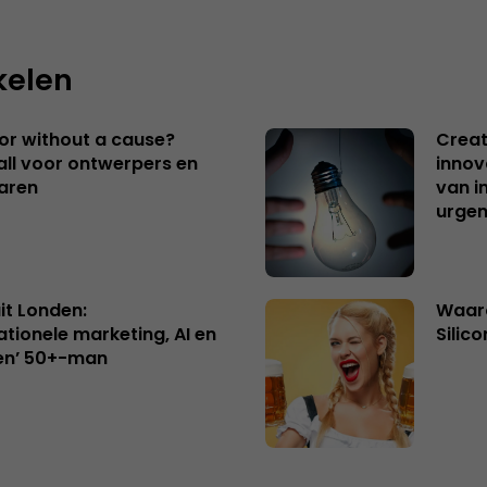
kelen
 or without a cause?
Creat
ll voor ontwerpers en
innov
aren
van i
urgen
uit Londen:
Waaro
ationele marketing, AI en
Silico
en’ 50+-man