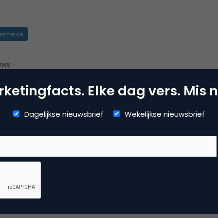
mmerce
uws
ketingfacts. Elke dag vers. Mis n
Dagelijkse nieuwsbrief
Wekelijkse nieuwsbrief
meest effectieve / grappigste RSS-kop? Het zal namelijk st
en opdat RSS-gebruikers doorklikken!