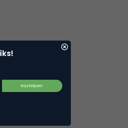
iks!
eeds belangrijker worden om