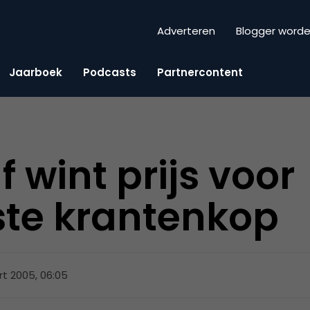
Adverteren
Blogger word
Jaarboek
Podcasts
Partnercontent
 wint prijs voor
ste krantenkop
t 2005, 06:05