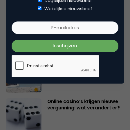
Dagelijkse nieuwsbrief
Gerelateerde artikelen
Wekelijkse nieuwsbrief
Marketingfacts Zomercheck –
Vita Kovalenko
Marketingfacts Zomercheck –
Durk Bosma
Online casino’s krijgen nieuwe
vergunning: wat verandert er?