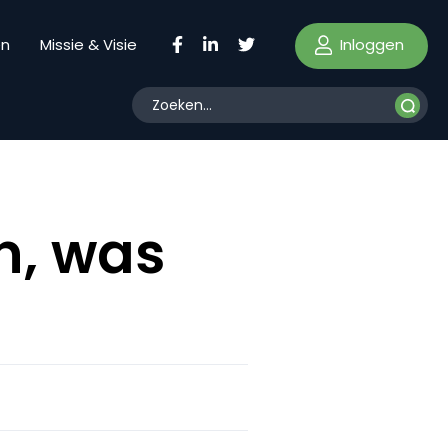
Inloggen
en
Missie & Visie
n, was