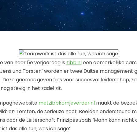
re van haar 5e verjaardag is
zibb.nl
een opmerkelijke cam
Jens und Torsten’ worden er twee Duitse management 
 Deze goeroes geven tips voor succesvol leiderschap, zo
og stevig in het zadel zit.
campagnewebsite
metzibbkomjeverder.nl
maakt de bezoek
 wild’ en Torsten, de serieuze noot. Beelden ondersteund m
s door de Leiterschaft Prinzipes zoals ‘Mann kann nicht
ist das alle tun, was ich sage’.