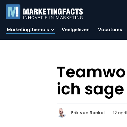
Marketingthema’s
Veelgelezen
Vacatures
Teamwork
ich sage
12 apri
Erik van Roekel