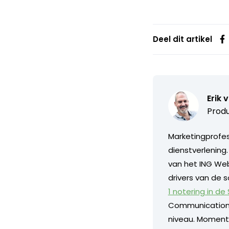
Deel dit artikel
Erik 
Produ
Marketingprofess
dienstverlening
van het ING Web
drivers van de s
1 notering in de
Communication
niveau. Momentee