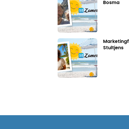
Bosma
Marketingf
Stultjens