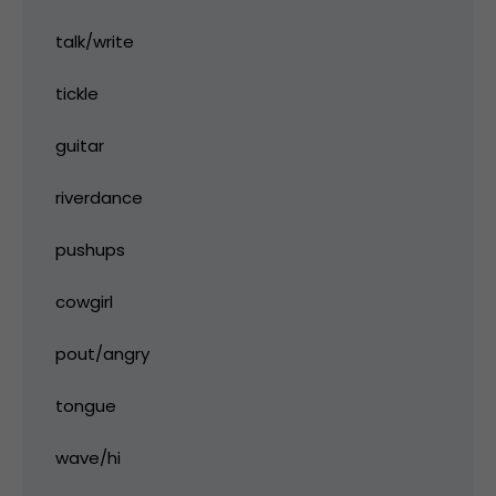
talk/write
tickle
guitar
riverdance
pushups
cowgirl
pout/angry
tongue
wave/hi