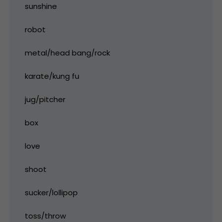
sunshine
robot
metal/head bang/rock
karate/kung fu
jug/pitcher
box
love
shoot
sucker/lollipop
toss/throw