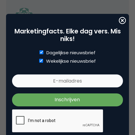
Brent
Marketingfacts. Elke dag vers. Mis
Hat/tap
niks!
Dance
Dagelijkse nieuwsbrief
Wekelijkse nieuwsbrief
Dance on bar/coyote ugly
Sing
Playboy
Jedi/fight
Pillow
skip/hop/jump