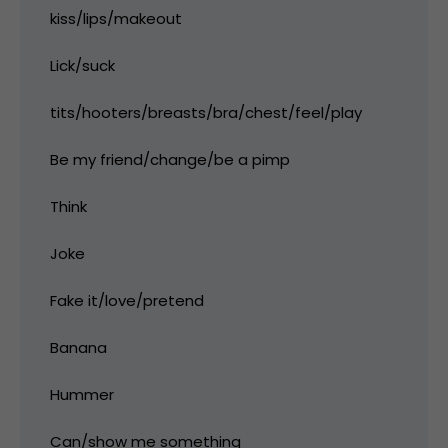
kiss/lips/makeout
Lick/suck
tits/hooters/breasts/bra/chest/feel/play
Be my friend/change/be a pimp
Think
Joke
Fake it/love/pretend
Banana
Hummer
Can/show me something