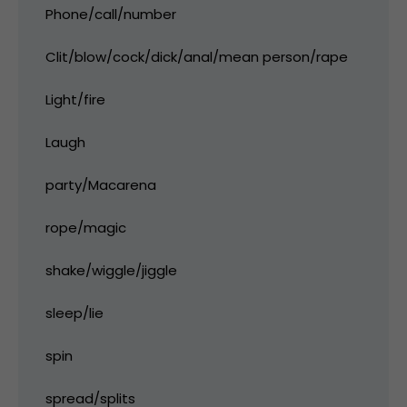
Phone/call/number
Clit/blow/cock/dick/anal/mean person/rape
Light/fire
Laugh
party/Macarena
rope/magic
shake/wiggle/jiggle
sleep/lie
spin
spread/splits