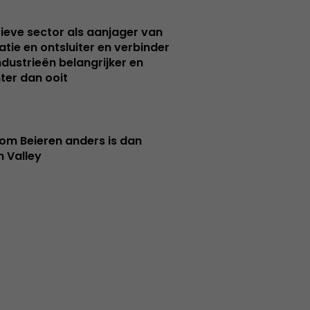
ieve sector als aanjager van
atie en ontsluiter en verbinder
ndustrieën belangrijker en
ter dan ooit
m Beieren anders is dan
n Valley