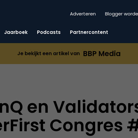
Adverteren
Blogger word
Jaarboek
Podcasts
Partnercontent
BBP Media
Je bekijkt een artikel van
onQ en Validator
rFirst Congres 