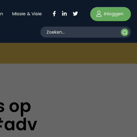
Inloggen
en
Missie & Visie
s op
#adv