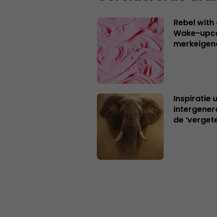
Rebel with
Wake-upca
merkeigen
Inspiratie 
intergener
de ‘verget