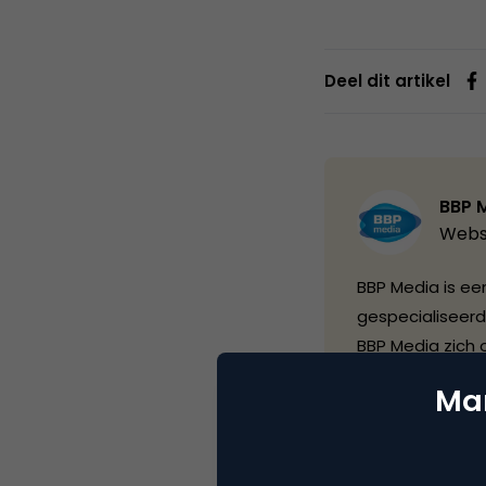
Deel dit artikel
BBP 
Webs
BBP Media is een
gespecialiseerd
BBP Media zich 
commerce sector
Mar
actief als info
met de Global 
een aanzienlijk