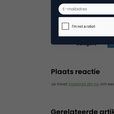
vakinformatie 
associaties. To
Shopper Marketi
Categorie
Co
Plaats reactie
Je moet
ingelogd zijn op
om een
Gerelateerde arti