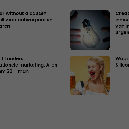
 or without a cause?
Creat
ll voor ontwerpers en
innov
aren
van i
urgen
uit Londen:
Waaro
ationele marketing, AI en
Silico
en’ 50+-man