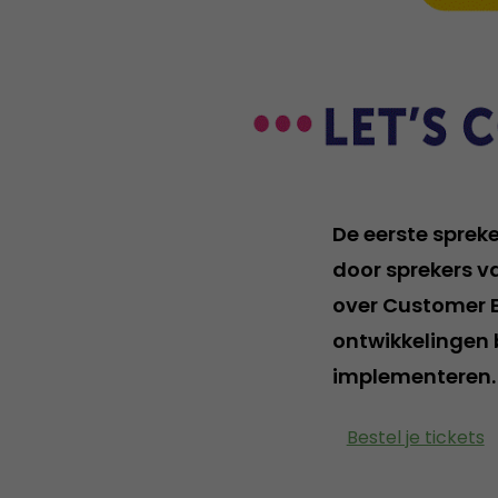
De eerste spreke
door sprekers va
over Customer E
ontwikkelingen b
implementeren.
Bestel je tickets