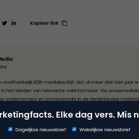
Kopieer link
Media
ite
 onafhankelijk B2B-mediabedrijf, dat al meer dan tien jaar is
 in het bieden van relevante vakinformatie. Via crossmediale
op ondernemers en professionals in de Nederlandse marketi
 en de customer service branche. Daarnaast is BBP Media 
ketingfacts. Elke dag vers. Mis n
rmatieleverancier in de e-commerce markt. Inmiddels heeft d
E-commerce Summit in Barcelona en de website E-commer
Dagelijkse nieuwsbrief
Wekelijkse nieuwsbrief
e internationale positie opgebouwd. Voor vergaring en ontslu