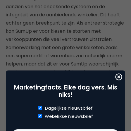
aanzien van het onbekende systeem en de
integriteit van de aanbiedende winkelier. Dit hoeft
echter geen breekpunt te zijn. Als entree-strategie
kan SumUp er voor kiezen te starten met
verkooppunten die veel vertrouwen uitstralen.
Samenwerking met een grote winkelketen, zoals
een supermarkt of warenhuis, zou natuurlijk enorm
helpen, maar dat zit er voor SumUp waarschijnlijk
niet in. Deze partijen beschikken al over goede
betaalautomaten en behoren niet tot de
Marketingfacts. Elke dag vers. Mis
doelgroep. Of toch wel? SumUp is wellicht voor
niks!
sommige winkeliers een mooie aanvulling naast hun
bestaande betaalsystemen. Het kan bijvoorbeeld
Dagelijkse nieuwsbrief
fungeren als een reservesysteem voor als de
Wekelijkse nieuwsbrief
reguliere betaalautomaat op de toonbank het niet
doet of als service naar consumenten die juist