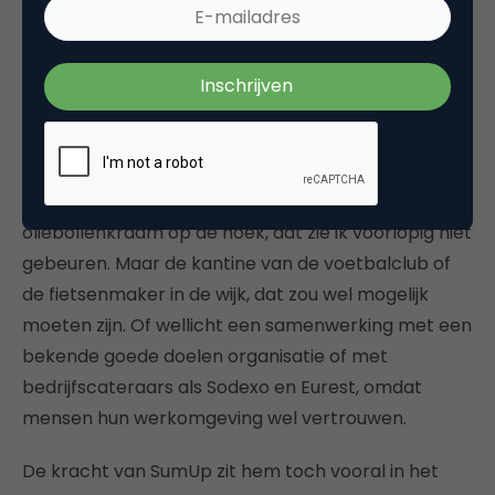
uitsluitend met creditcard willen betalen.
Voor SumUp is het zaak om de markt rustig bekend
te maken met het fenomeen ‘swipen via de
Smartphone of tablet’ via een betrouwbare
partner. Zo ontstaan er vast kansen voor groei.
Thuis aan de deur de pizzajongen betalen of de
oliebollenkraam op de hoek, dat zie ik voorlopig niet
gebeuren. Maar de kantine van de voetbalclub of
de fietsenmaker in de wijk, dat zou wel mogelijk
moeten zijn. Of wellicht een samenwerking met een
bekende goede doelen organisatie of met
bedrijfscateraars als Sodexo en Eurest, omdat
mensen hun werkomgeving wel vertrouwen.
De kracht van SumUp zit hem toch vooral in het