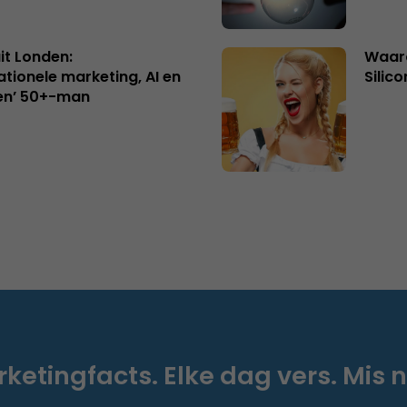
uit Londen:
Waaro
ationele marketing, AI en
Silico
en’ 50+-man
ketingfacts. Elke dag vers. Mis n