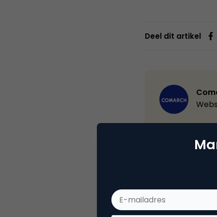
Deel dit artikel
Com
Webs
Comarch is a gl
Mar
multiple industr
utilities, retail