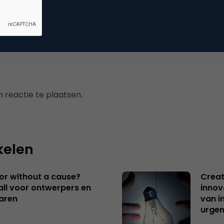
mmerce
 reactie te plaatsen.
kelen
 or without a cause?
Creat
ll voor ontwerpers en
innov
aren
van i
urgen