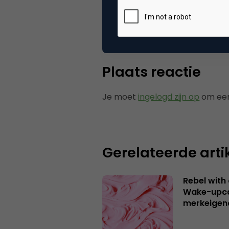
Categorie
Co
Plaats reactie
Je moet
ingelogd zijn op
om een
Gerelateerde arti
Rebel with
Wake-upca
merkeigen