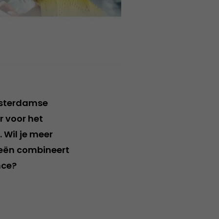
msterdamse
r voor het
 Wil je meer
ieën combineert
nce?