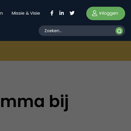
Inloggen
en
Missie & Visie
amma bij