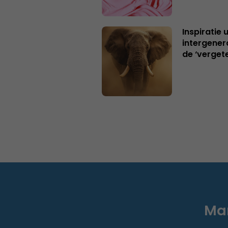
Inspiratie 
intergener
de ‘verget
Mar