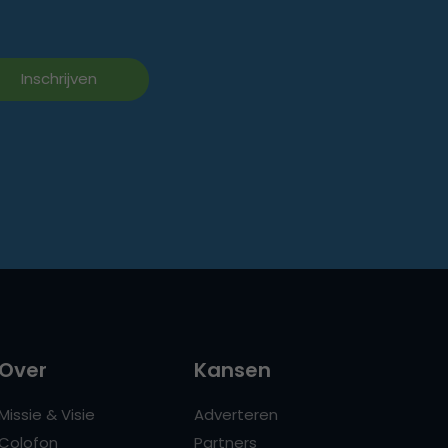
Over
Kansen
Missie & Visie
Adverteren
Colofon
Partners