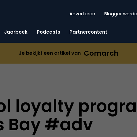
Adverteren
Blogger word
Jaarboek
Podcasts
Partnercontent
Comarch
Je bekijkt een artikel van
l loyalty progr
s Bay #adv