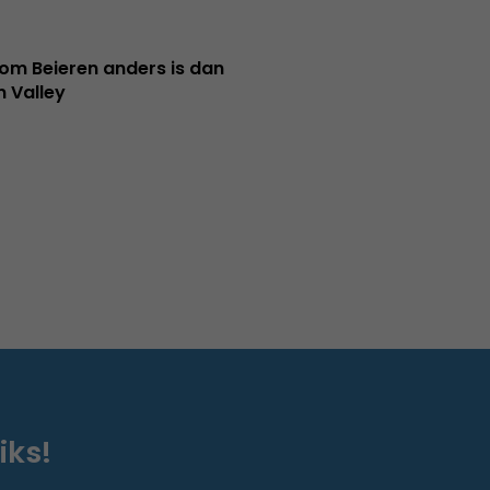
m Beieren anders is dan
n Valley
iks!