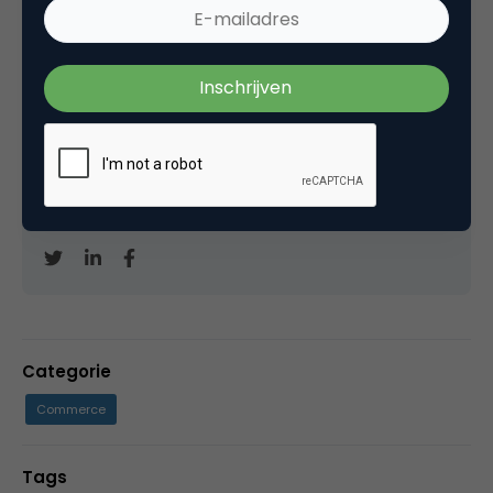
Marco Derksen
Partner bij
Upstream
Oprichter/partner Upstream, Marketingfacts,
Arnhem Direct, SportNext, TravelNext, RvT VPRO,
Bestuur Luxor Live, social business, onderwijs,
fotografie en vader!
Categorie
Commerce
Tags