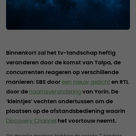
Binnenkort zal het tv-landschap heftig
veranderen door de komst van Talpa, de
concurrenten reageren op verschillende
manieren: SBS door
een nieuw gezicht
en RTL
door de
naamsverandering
van Yorin. De
‘kleintjes’ vechten ondertussen om de
plaatsen op de afstandsbediening waarin
Discovery Channel
het voortouw neemt.
De meeste mensen hebben de eerste 7 zenders