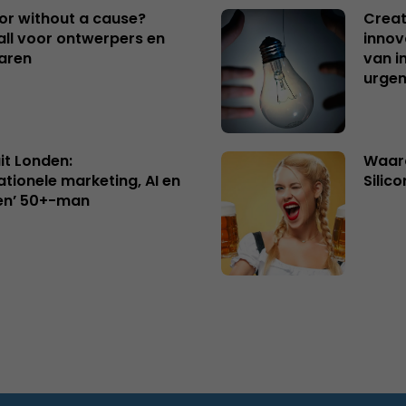
 or without a cause?
Creat
ll voor ontwerpers en
innov
aren
van i
urgen
uit Londen:
Waaro
ationele marketing, AI en
Silico
en’ 50+-man