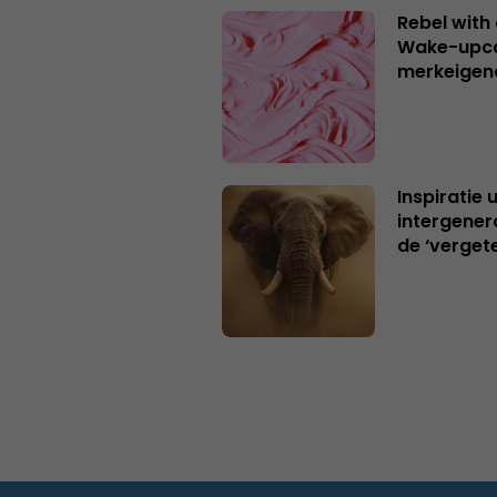
Rebel with
Wake-upca
merkeigen
Inspiratie 
intergener
de ‘verget