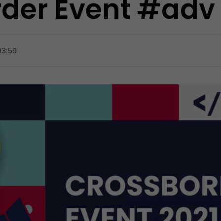
rder Event #adv
13:59