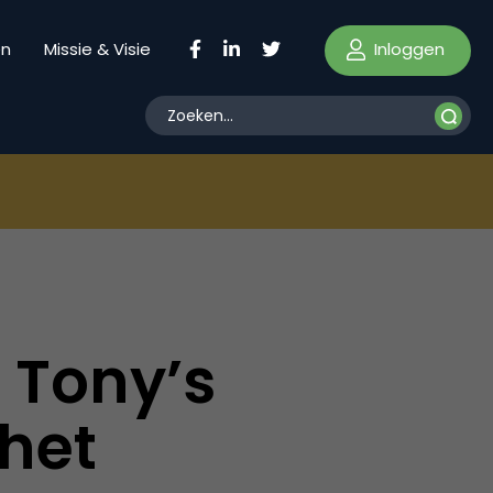
Inloggen
en
Missie & Visie
n Tony’s
het