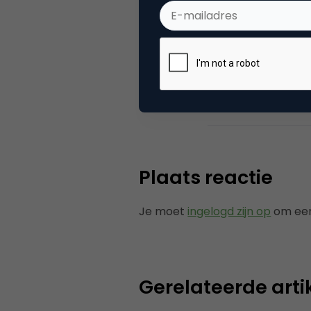
met branchepart
Media.
Categorie
Co
Plaats reactie
Je moet
ingelogd zijn op
om een
Gerelateerde arti