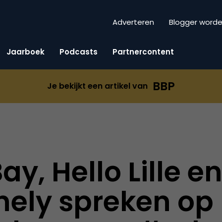
Adverteren
Blogger word
Jaarboek
Podcasts
Partnercontent
BBP
Je bekijkt een artikel van
ay, Hello Lille e
ely spreken op 