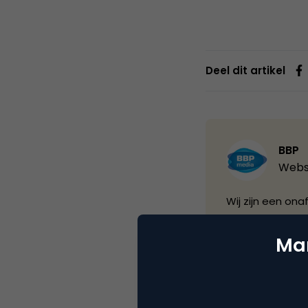
Deel dit artikel
BBP
Webs
Wij zijn een ona
van relevante v
professionals 
Mar
contact centers.
de e-commerce m
een drietalige 