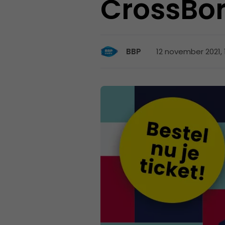
CrossBo
12 november 2021, 
BBP