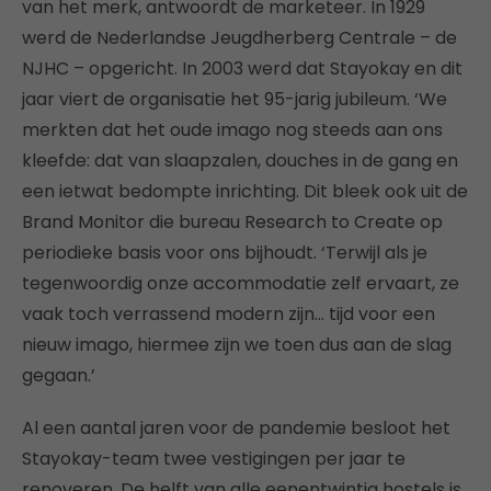
van het merk, antwoordt de marketeer. In 1929
werd de Nederlandse Jeugdherberg Centrale – de
NJHC – opgericht. In 2003 werd dat Stayokay en dit
jaar viert de organisatie het 95-jarig jubileum. ‘We
merkten dat het oude imago nog steeds aan ons
kleefde: dat van slaapzalen, douches in de gang en
een ietwat bedompte inrichting. Dit bleek ook uit de
Brand Monitor die bureau Research to Create op
periodieke basis voor ons bijhoudt. ‘Terwijl als je
tegenwoordig onze accommodatie zelf ervaart, ze
vaak toch verrassend modern zijn… tijd voor een
nieuw imago, hiermee zijn we toen dus aan de slag
gegaan.’
Al een aantal jaren voor de pandemie besloot het
Stayokay-team twee vestigingen per jaar te
renoveren. De helft van alle eenentwintig hostels is