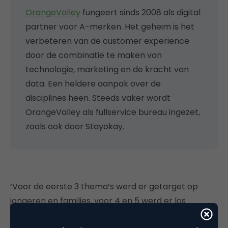
OrangeValley
fungeert sinds 2008 als digital
partner voor A-merken. Het geheim is het
verbeteren van de customer experience
door de combinatie te maken van
technologie, marketing en de kracht van
data. Een heldere aanpak over de
disciplines heen. Steeds vaker wordt
OrangeValley als fullservice bureau ingezet,
zoals ook door Stayokay.
‘Voor de eerste 3 thema’s werd er getarget op
jongeren en families, voor 4 en 5 werd er los
getarget. We kozen voor twee fasen: via campagne