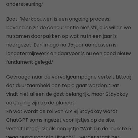
ondersteuning.’
Boot: ‘Merkbouwen is een ongoing process,
bovendien zit de concurrentie niet stil, dus willen we
nu samen doorpakken op wat nu in een jaar is
neergezet. Een imago na 95 jaar aanpassen is
langetermijnwerk en daarvoor is nu een goed nieuw
fundament gelegd.’
Gevraagd naar de vervolgcampagne vertelt Littooij
dat duurzaamheid een topic gaat worden. ‘Dat
vindt niet alleen de gast belangrijk, maar Stayokay
ook: zuinig zijn op de planeet.’
En wat wordt de rol van AI? Bij Stayokay wordt
ChatGPT soms ingezet voor lijstjes op de site,
vertelt Littooij: ‘Zoals een lijstje “Wat zijn de leukste 5
vega restaurants in Utrecht”… verder staat het