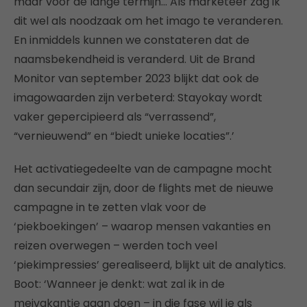
maar voor de lange termijn… Als marketeer zag ik
dit wel als noodzaak om het imago te veranderen.
En inmiddels kunnen we constateren dat de
naamsbekendheid is veranderd. Uit de Brand
Monitor van september 2023 blijkt dat ook de
imagowaarden zijn verbeterd: Stayokay wordt
vaker gepercipieerd als “verrassend”,
“vernieuwend” en “biedt unieke locaties”.’
Het activatiegedeelte van de campagne mocht
dan secundair zijn, door de flights met de nieuwe
campagne in te zetten vlak voor de
‘piekboekingen’ – waarop mensen vakanties en
reizen overwegen – werden toch veel
‘piekimpressies’ gerealiseerd, blijkt uit de analytics.
Boot: ‘Wanneer je denkt: wat zal ik in de
meivakantie gaan doen – in die fase wil je als