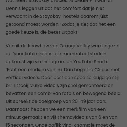
wat heeft Stayokay precies te bieden?’ Twan en
Dennis leggen uit dat het comfort dat je niet
verwacht in de Stayokay-hostels daarom júist
getoond moest worden. ‘Zodat je ziet dat het een
goede keuze is, die beter uitpakt.’
Vanuit de knowhow van OrangeValley werd ingezet
op ‘snackable videos’ die momenteel sterk in
opkomst zijn via Instagram en YouTube Shorts.
‘Echt een medium van nu. Dan begint je CX dus met
vertical video’s. Daar past een speelse jeugdige stijl
bij.’ Littooij: ‘Zulke video’s zijn snel gemonteerd en
bevatten een combi van foto’s en bewegend beeld.
Dit spreekt de doelgroep van 20-49 jaar aan.
Daarnaast hebben we een merkfilm van een
minuut gemaakt en vijf themavideo’s van 6 en van
15 seconden. Ongelooflijk vind ik soms: je moet de