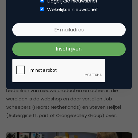
Dagelijkse nieuwsbrief
Wekelijkse nieuwsbrief
Commerce
Bouwen aan werelden rond de grote merken
Het uitgeven van magazines bij Hearst Netherlands
gaat steeds meer om het bouwen van werelden
rondom de bekende merken. Essentieel voor het
bedenken van nieuwe producten en acties in die
werelden is de webshop en daar vertellen Job
Scheepers (Hearst Netherlands) en Steven Heijtel
(Aubergine IT, part of OrangeValley Group) over.