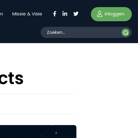
Inloggen
en
Missie & Visie
cts