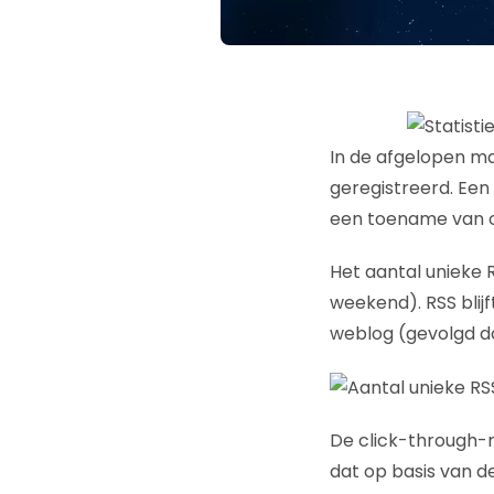
In de afgelopen ma
geregistreerd. Een
een toename van c
Het aantal unieke R
weekend). RSS blij
weblog (gevolgd d
De click-through-
dat op basis van d