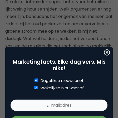
De claim dat minder papier beter voor het milieu is
lijkt weinig hout te snijden. Welk argumenten er nog
meer zijn, behoudens het ongemak van mensen dat
ze iets bij het oud papier zetten om er vervolgens
groene stroom mee op te wekken, is mij niet
duidelijk. Wat wel helder is, is dat het verbod banen
kost en de retailers die het toch al niet zo makkelijk
hebben berooft van een belangrijk
communicatiekanaal. Curieus detail in dit verhaal is
Marketingfacts. Elke dag vers. Mis
niks!
dat bestuurders van Amsterdam een alternatief
initiatief van voormalig Telegraaf-hoofdredacteur
Dagelijkse nieuwsbrief
Juul Paradijs boycotten. Paradijs bracht partijen bij
Wekelijkse nieuwsbrief
elkaar en bedacht een bladformule met de
retailers die door de nieuwe regelgeving in
Amsterdam hun klanten niet meer konden
bereiken als hoofdsponsors.