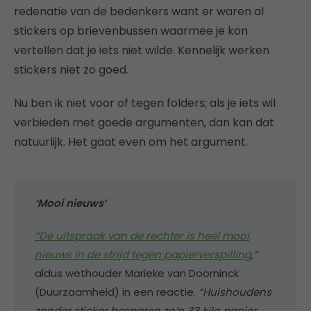
redenatie van de bedenkers want er waren al
stickers op brievenbussen waarmee je kon
vertellen dat je iets niet wilde. Kennelijk werken
stickers niet zo goed.
Nu ben ik niet voor of tegen folders; als je iets wil
verbieden met goede argumenten, dan kan dat
natuurlijk. Het gaat even om het argument.
‘Mooi nieuws’
“De uitspraak van de rechter is heel mooi
nieuws in de strijd tegen papierverspilling
,”
aldus wethouder Marieke van Doorninck
(Duurzaamheid) in een reactie.
“Huishoudens
zonder sticker besparen zo’n 33 kilo papier