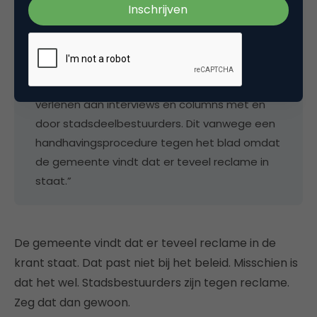
“
Het Amsterdamse huis-aan-huisblad City
is
boos over het besluit van de gemeente
Amsterdam, omdat die geen medewerking wil
verlenen aan interviews en columns met en
door stadsdeelbestuurders. Dit vanwege een
handhavingsprocedure tegen het blad omdat
de gemeente vindt dat er teveel reclame in
staat.”
De gemeente vindt dat er teveel reclame in de
krant staat. Dat past niet bij het beleid. Misschien is
dat het wel. Stadsbestuurders zijn tegen reclame.
Zeg dat dan gewoon.