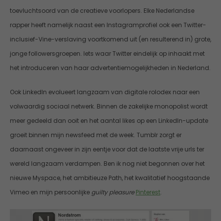
toevluchtsoord van de creatieve voorlopers. Elke Nederlandse
rapper heeft namelijk naast een Instagramprofiel ook een Twitter-
inclusief-Vine-verslaving voortkomend uit (en resulterend in) grote,
jonge followersgroepen. Iets waar Twitter eindelijk op inhaakt met
het introduceren van haar advertentiemogelijkheden in Nederland.
Ook LinkedIn evolueert langzaam van digitale rolodex naar een
volwaardig sociaal netwerk. Binnen de zakelijke monopolist wordt
meer gedeeld dan ooit en het aantal likes op een LinkedIn-update
groeit binnen mijn newsfeed met de week. Tumblr zorgt er
daarnaast ongeveer in zijn eentje voor dat de laatste vrije urls ter
wereld langzaam verdampen. Ben ik nog niet begonnen over het
nieuwe Myspace, het ambitieuze Path, het kwalitatief hoogstaande
Vimeo en mijn persoonlijke
guilty pleasure
Pinterest
.