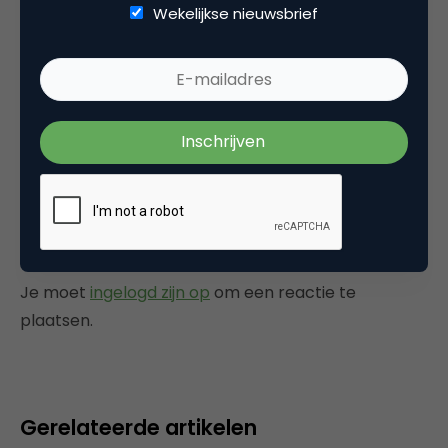
Categorie
Wekelijkse nieuwsbrief
Commerce
Tags
nieuws
Plaats reactie
Je moet
ingelogd zijn op
om een reactie te
plaatsen.
Gerelateerde artikelen