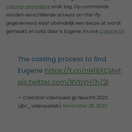
casting-procedure
eruit zag. Op commando
worden verschillende acteurs
on-the-fly
gegenereerd waar uiteindelijk een keuze uit wordt
gemaakt
et voilà
, daar is Eugene. En ook
Celeste Lin
.
The casting process to find
Eugene
https://t.co/nNf8XCjAvF
pic.twitter.com/RVbVH7h72I
— Cristóbal Valenzuela @ NeurIPS 2022
(@c_valenzuelab)
November 28, 2022