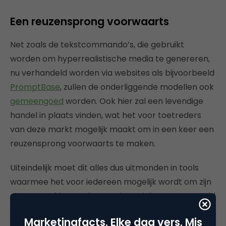
Een reuzensprong voorwaarts
Net zoals de tekstcommando’s, die gebruikt
worden om hyperrealistische media te genereren,
nu verhandeld worden via websites als bijvoorbeeld
PromptBase
, zullen de onderliggende modellen ook
gemeengoed
worden. Ook hier zal een levendige
handel in plaats vinden, wat het voor toetreders
van deze markt mogelijk maakt om in een keer een
reuzensprong voorwaarts te maken.
Uiteindelijk moet dit alles dus uitmonden in tools
waarmee het voor iedereen mogelijk wordt om zijn
eigen wereld te creëren en in te richten. Een wereld
waarin jezelf de scriptschrijver, hoofdrolspeler en
Marketingfacts. Elke dag vers. Mis
regisseur tegelijkertijd bent (zie ook Metagids