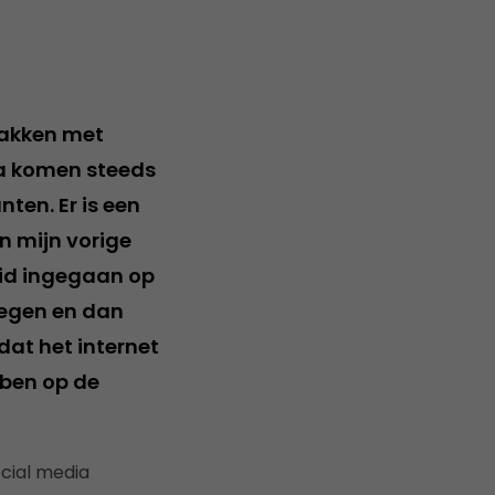
bakken met
a komen steeds
nten. Er is een
n mijn vorige
eid ingegaan op
tegen en dan
dat het internet
bben op de
cial media