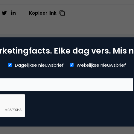
Kopieer link
 Oosterhof
ketingfacts. Elke dag vers. Mis n
jfsdirecteur bij
Maintec
Dagelijkse nieuwsbrief
Wekelijkse nieuwsbrief
dia
ial media marketing