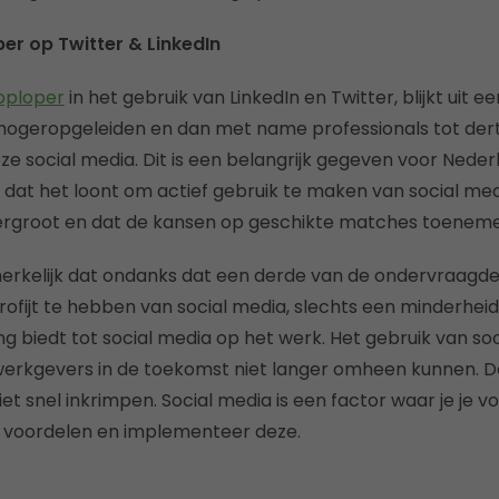
er op Twitter & LinkedIn
oploper
in het gebruik van LinkedIn en Twitter, blijkt uit 
ogeropgeleiden en dan met name professionals tot dertig 
ze social media. Dit is een belangrijk gegeven voor Neder
 dat het loont om actief gebruik te maken van social medi
 vergroot en dat de kansen op geschikte matches toenem
merkelijk dat ondanks dat een derde van de ondervraag
profijt te hebben van social media, slechts een minderhei
 biedt tot social media op het werk. Het gebruik van soc
werkgevers in de toekomst niet langer omheen kunnen. D
et snel inkrimpen. Social media is een factor waar je je 
e voordelen en implementeer deze.