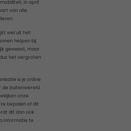
biliteit, in april
art van alle
leren.
kt wel uit het
nnen helpen bij
rijk geweest, maar
 dus het vergroten
satie is je online
ar de buitenwereld.
bekijken onze
 te bepalen of dit
rdt dit dan ook
a informatie te