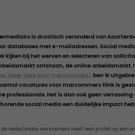
termediairs is drastisch veranderd van kaarten
r databases met e-mailadressen. Social medi
 kijken bij het werven en selecteren van sollicita
rbeidsmarkt ontstaan, de online arbeidsmarkt. I
ws: Meer werk voor marcommers!,
ben ik uitgebr
t aantal vacatures voor marcommers flink is ges
ne professionals. Het is dan ook geen verrassing 
ehorende social media een duidelijke impact he
 de Nederlandse werknemers heeft een profiel op een so