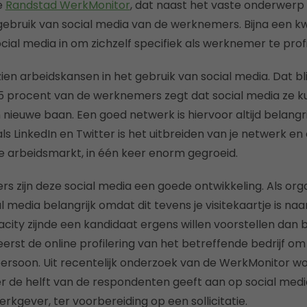
de
Randstad WerkMonitor
, dat naast het vaste onderwerp mo
gebruik van social media van de werknemers. Bijna een kw
ial media in om zichzelf specifiek als werknemer te profi
n arbeidskansen in het gebruik van social media. Dat blij
 procent van de werknemers zegt dat social media ze ku
 nieuwe baan. Een goed netwerk is hiervoor altijd belang
s LinkedIn en Twitter is het uitbreiden van je netwerk en
e arbeidsmarkt, in één keer enorm gegroeid.
 zijn deze social media een goede ontwikkeling. Als organi
al media belangrijk omdat dit tevens je visitekaartje is na
acity zijnde een kandidaat ergens willen voorstellen dan 
erst de online profilering van het betreffende bedrijf om
 persoon. Uit recentelijk onderzoek van de WerkMonitor wo
 de helft van de respondenten geeft aan op social medi
kgever, ter voorbereiding op een sollicitatie.