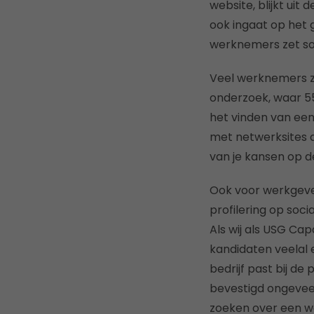
website, blijkt uit 
ook ingaat op het 
werknemers zet soc
Veel werknemers zie
onderzoek, waar 55
het vinden van een
met netwerksites al
van je kansen op d
Ook voor werkgevers
profilering op soci
Als wij als USG Cap
kandidaten veelal e
bedrijf past bij de
bevestigd ongeveer
zoeken over een wer