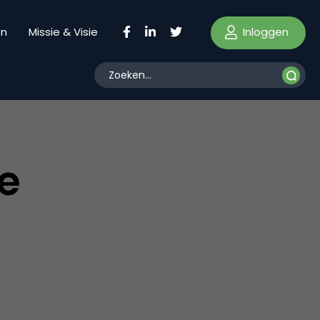
Inloggen
en
Missie & Visie
ne