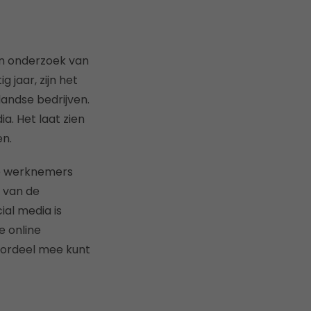
een onderzoek van
jaar, zijn het
landse bedrijven.
a. Het laat zien
en.
de werknemers
d van de
ial media is
e online
voordeel mee kunt