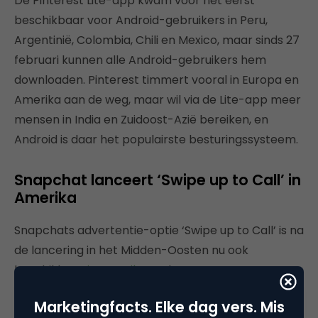
De Pinterest Lite-app kwam voor het eerst
beschikbaar voor Android-gebruikers in Peru,
Argentinië, Colombia, Chili en Mexico, maar sinds 27
februari kunnen alle Android-gebruikers hem
downloaden. Pinterest timmert vooral in Europa en
Amerika aan de weg, maar wil via de Lite-app meer
mensen in India en Zuidoost-Azië bereiken, en
Android is daar het populairste besturingssysteem.
Snapchat lanceert ‘Swipe up to Call’ in
Amerika
Snapchats advertentie-optie ‘Swipe up to Call’ is na
de lancering in het Midden-Oosten nu ook
beschikbaar
in Amerika
. In deze
advertentiemogelijkheid kunnen gebruikers in twee
Marketingfacts. Elke dag vers. Mis
stappen een nummer bellen.