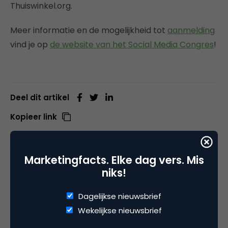
Thuiswinkel.org.
Meer informatie en de mogelijkheid tot
aanmelding
vind je op
de website van het Social Media Congres
!
Deel dit artikel
Kopieer link
Marketingfacts. Elke dag vers. Mis
Redactie
niks!
Hoofdredactie bij
Marketingfacts
Dagelijkse nieuwsbrief
De postings op de site worden door de redactie
Wekelijkse nieuwsbrief
beoordeeld en ingepland en als we er tijd voor