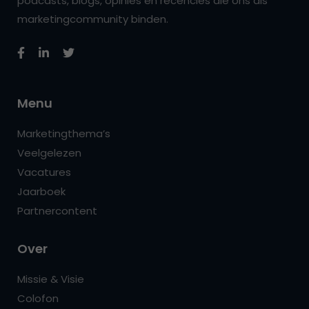
podcasts, blogs, opinies en recencies die ons als
marketingcommunity binden.
Menu
Marketingthema’s
Veelgelezen
Vacatures
Jaarboek
Partnercontent
Over
Missie & Visie
Colofon