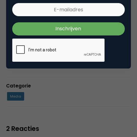
vinden, schrijven we zelf een artikel. Als redactie
zijn we ook verantwoordelijk voor de
samenstelling van het NIMA Marketingfacts
Jaarboek en we treden ook geregeld op als
moderator of presentator bij events met
vakgenoten. In het colofon vind je onze
contactgegevens.
Categorie
Media
2 Reacties