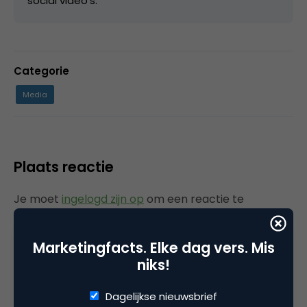
social video’s.
Categorie
Media
Plaats reactie
Je moet
ingelogd zijn op
om een reactie te
plaatsen.
Marketingfacts. Elke dag vers. Mis
niks!
Gerelateerde artikelen
Dagelijkse nieuwsbrief