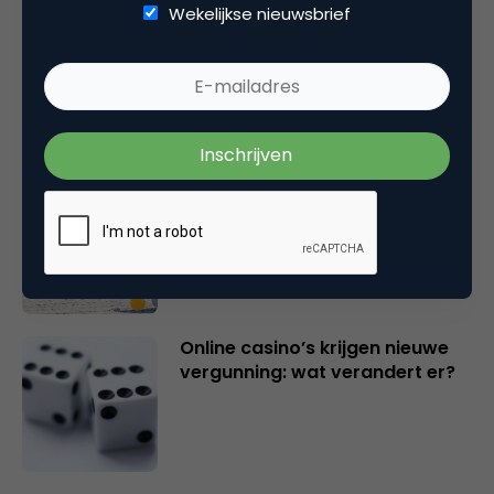
Wekelijkse nieuwsbrief
Marketingfacts Zomercheck –
Vita Kovalenko
Marketingfacts Zomercheck –
Durk Bosma
Online casino’s krijgen nieuwe
vergunning: wat verandert er?