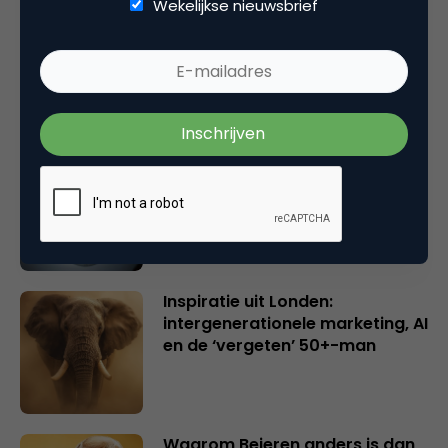
Wekelijkse nieuwsbrief
Rebel with or without a cause?
Wake-upcall voor ontwerpers
en merkeigenaren
Creatieve sector als aanjager
van innovatie en ontsluiter en
verbinder van industrieën
belangrijker en urgenter dan
ooit
Inspiratie uit Londen:
intergenerationele marketing, AI
en de ‘vergeten’ 50+-man
Waarom Beieren anders is dan