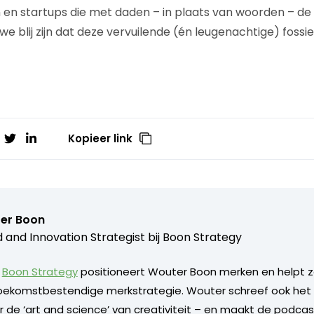
n en startups die met daden – in plaats van woorden – de 
we blij zijn dat deze vervuilende (én leugenachtige) fossi
Kopieer link
er Boon
 and Innovation Strategist bij
Boon Strategy
m
Boon Strategy
positioneert Wouter Boon merken en helpt 
oekomstbestendige merkstrategie. Wouter schreef ook het 
er de ‘art and science’ van creativiteit – en maakt de podca