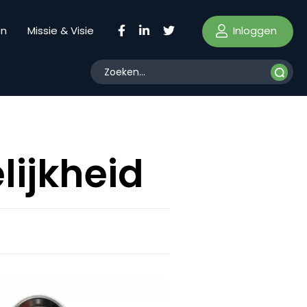
Inloggen
en
Missie & Visie
lijkheid