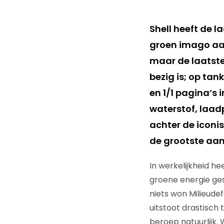
Shell heeft de l
groen imago aan
maar de laatste 
bezig is; op ta
en 1/1 pagina’s 
waterstof, laad
achter de iconis
de grootste aan
In werkelijkheid hee
groene energie ges
niets won Milieude
uitstoot drastisch 
beroep natuurlijk. 