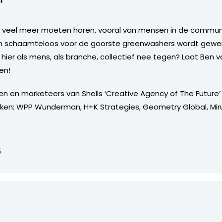
l
e veel meer moeten horen, vooral van mensen in de commun
m schaamteloos voor de goorste greenwashers wordt gewerk
ier als mens, als branche, collectief nee tegen? Laat Ben v
en!
n en marketeers van Shells ‘Creative Agency of The Future’
zinken; WPP Wunderman, H+K Strategies, Geometry Global, M
5