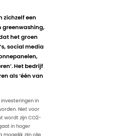
 zichzelf een
in greenwashing,
 dat het groen
’s, social media
 zonnepanelen,
en’. Het bedrijf
ren als ‘één van
n investeringen in
worden. Niet voor
ht wordt zijn CO2-
 gaat in hoger
mogelijk zijn olie