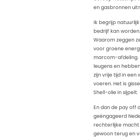
en gasbronnen uit
Ik begrijp natuurl
bedrijf kan worden.
Waarom zeggen ze 
voor groene energi
marcom-afdeling. S
leugens en hebben z
zijn vrije tijd in
voeren. Het is giss
Shell-olie in sijpelt.
En dan de pay off 
geëngageerd Nederl
rechterlijke macht)
gewoon terug en vra