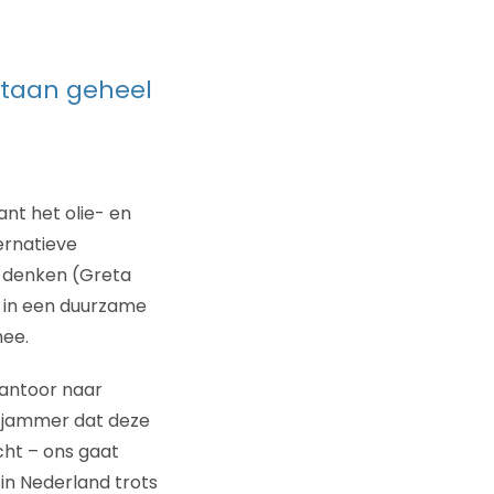
ortaan geheel
ant het olie- en
ernatieve
an denken (Greta
en in een duurzame
mee.
kantoor naar
k: jammer dat deze
cht – ons gaat
 in Nederland trots