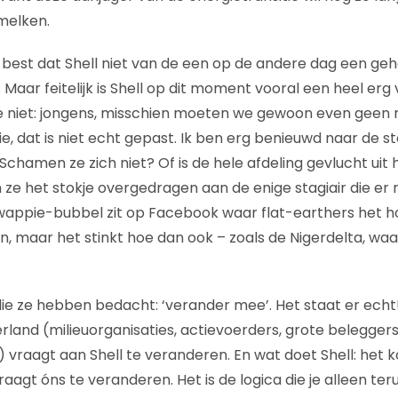
melken.
ijk best dat Shell niet van de een op de andere dag een g
 Maar feitelijk is Shell op dit moment vooral een heel erg v
niet: jongens, misschien moeten we gewoon even geen
e, dat is niet echt gepast. Ik ben erg benieuwd naar de 
chamen ze zich niet? Of is de hele afdeling gevlucht uit
e het stokje overgedragen aan de enige stagiair die er nog
 een wappie-bubbel zit op Facebook waar flat-earthers het
en, maar het stinkt hoe dan ook – zoals de Nigerdelta, wa
die ze hebben bedacht: ‘verander mee’. Het staat er echt
and (milieuorganisaties, actievoerders, grote beleggers 
 vraagt aan Shell te veranderen. En wat doet Shell: het k
agt óns te veranderen. Het is de logica die je alleen teru