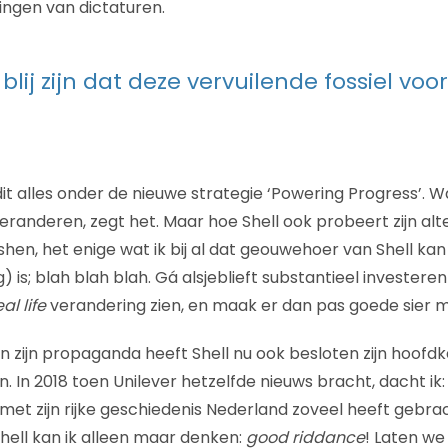
ngen van dictaturen.
blij zijn dat deze vervuilende fossiel vo
dit alles onder de nieuwe strategie ‘Powering Progress’. W
eranderen, zegt het. Maar hoe Shell ook probeert zijn alt
ushen, het enige wat ik bij al dat geouwehoer van Shell k
 is; blah blah blah. Gá alsjeblieft substantieel invester
eal life
verandering zien, en maak er dan pas goede sier 
an zijn propaganda heeft Shell nu ook besloten zijn hoofd
n. In 2018 toen Unilever hetzelfde nieuws bracht, dacht i
 met zijn rijke geschiedenis Nederland zoveel heeft gebra
Shell kan ik alleen maar denken:
good riddance
! Laten we