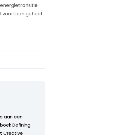
energietransitie
el voortaan geheel
ze aan een
boek Defining
st Creative