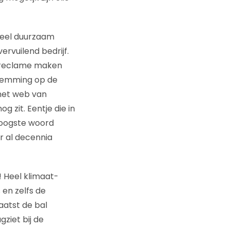
eheel duurzaam
ervuilend bedrijf.
 reclame maken
stemming op de
 het web van
 zit. Eentje die in
 hoogste woord
ar al decennia
! Heel klimaat-
en zelfs de
aatst de bal
gziet bij de