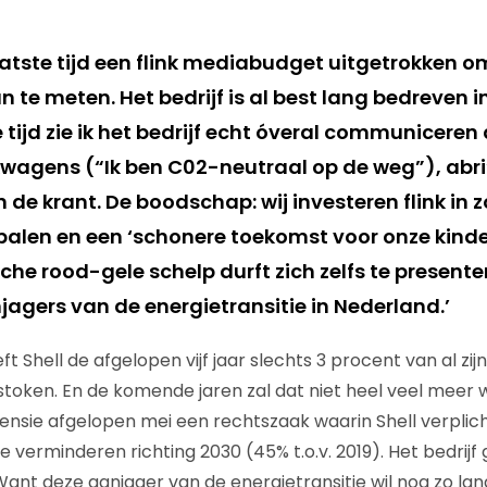
aatste tijd een flink mediabudget uitgetrokken om
 te meten. Het bedrijf is al best lang bedreven 
tijd zie ik het bedrijf echt óveral communiceren
nkwagens (“Ik ben C02-neutraal op de weg”), abri
in de krant. De boodschap: wij investeren flink in
palen en een ‘schonere toekomst voor onze kinder
che rood-gele schelp durft zich zelfs te presente
jagers van de energietransitie in Nederland.’
ft Shell de afgelopen vijf jaar slechts 3 procent van al zij
token. En de komende jaren zal dat niet heel veel meer 
fensie afgelopen mei een rechtszaak waarin Shell verplic
te verminderen richting 2030 (45% t.o.v. 2019). Het bedrijf
Want deze aanjager van de energietransitie wil nog zo lang 