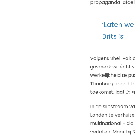
propaganda-afdeli
‘Laten we 
Brits is’
Volgens Shell valt 
gasmerk wil écht v
werkelijkheid te p
Thunberg indachtig)
toekomst, laat
in
r
In de slipstream v
Londen te verhuize
multinational – die
verlaten. Maar bij 