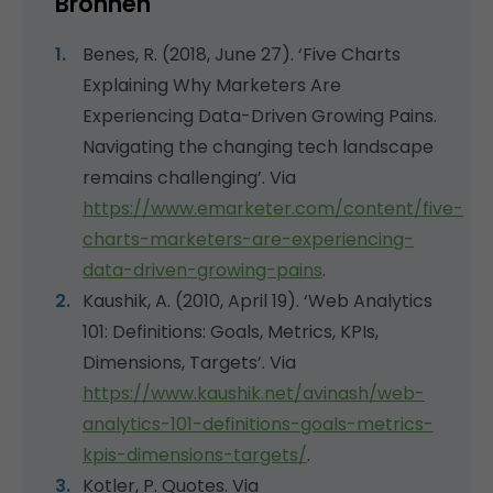
Bronnen
Benes, R. (2018, June 27). ‘Five Charts
Explaining Why Marketers Are
Experiencing Data-Driven Growing Pains.
Navigating the changing tech landscape
remains challenging’. Via
https://www.emarketer.com/content/five-
charts-marketers-are-experiencing-
data-driven-growing-pains
.
Kaushik, A. (2010, April 19). ‘Web Analytics
101: Definitions: Goals, Metrics, KPIs,
Dimensions, Targets’. Via
https://www.kaushik.net/avinash/web-
analytics-101-definitions-goals-metrics-
kpis-dimensions-targets/
.
Kotler, P. Quotes. Via