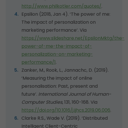
http://www.philkotler.com/quotes/
.
Epsilion (2018, Jan 4). ‘The power of me:
The impact of personalization on
marketing performance’. Via
https://www.slideshare.net/EpsilonMktg/the-
power-of-me-the-impact-of-
personalization-on-marketing-
performance/1
.
Zanker, M., Rook, L., Jannachc, D. (2019).
‘Measuring the impact of online
personalisation: Past, present and
future’.
International Journal of Human-
Computer Studies
, 131, 160-168. Via
https://doi.org/10.1016/j.ijhcs.2019.06.006
.
Clarke R.S., Wade V. (2019). ‘Distributed
Intelligent Client-Centric