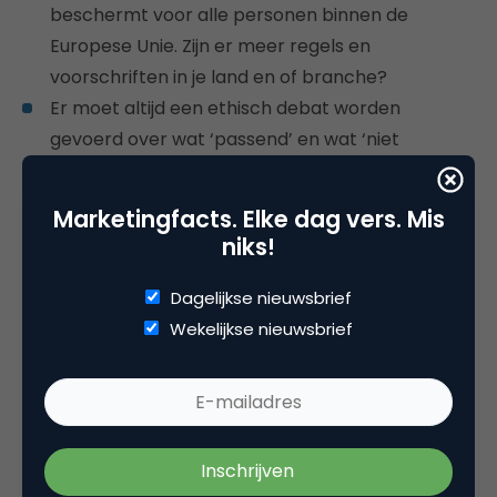
beschermt voor alle personen binnen de
Europese Unie. Zijn er meer regels en
voorschriften in je land en of branche?
Er moet altijd een ethisch debat worden
gevoerd over wat ‘passend’ en wat ‘niet
passend’ is binnen je bedrijf en voor anderen.
Creëer een gedragscode en leef deze na. Maak
Marketingfacts. Elke dag vers. Mis
een lijst met principes die beschrijven wat het
niks!
bedrijf geschikt en ongepast vindt en een
proces dat de ethische controles en balans
Dagelijkse nieuwsbrief
beschrijft. Dit zodat je bedrijf niet in de openbare
Wekelijkse nieuwsbrief
verlegenheid wordt gebracht, gewantrouwd
wordt en of aansprakelijk wordt gesteld.
9. Heb je de beste mogelijke
segmenten voor elke (potentiële)