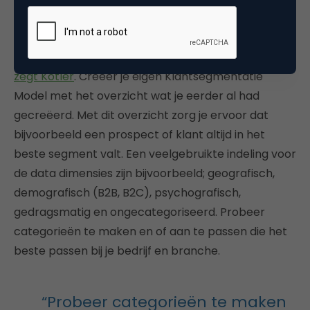
klant?
“Segmenten moeten meetbaar, substantieel,
toegankelijk, differentieerbaar en bruikbaar zijn”,
zegt Kotler
. Creëer je eigen Klantsegmentatie
Model met het overzicht wat je eerder al had
gecreëerd. Met dit overzicht zorg je ervoor dat
bijvoorbeeld een prospect of klant altijd in het
beste segment valt. Een veelgebruikte indeling voor
de data dimensies zijn bijvoorbeeld; geografisch,
demografisch (B2B, B2C), psychografisch,
gedragsmatig en ongecategoriseerd. Probeer
categorieën te maken en of aan te passen die het
beste passen bij je bedrijf en branche.
“Probeer categorieën te maken