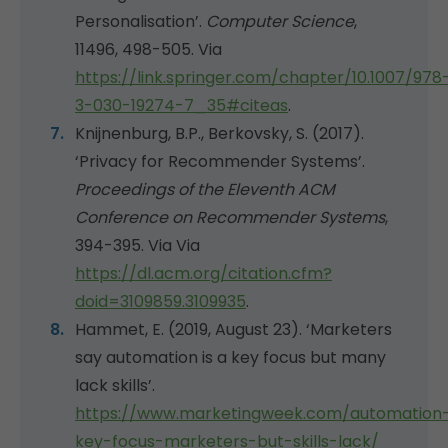
Personalisation’.
Computer Science
,
11496, 498-505. Via
https://link.springer.com/chapter/10.1007/978
3-030-19274-7_35#
citeas
.
Knijnenburg, B.P., Berkovsky, S. (2017).
‘Privacy for Recommender Systems’.
Proceedings of the Eleventh ACM
Conference on Recommender Systems
,
394-395. Via Via
https://dl.acm.org/citation.cfm?
doid
=3109859.3109935
.
Hammet, E. (2019, August 23). ‘Marketers
say automation is a key focus but many
lack skills’.
https://www.marketingweek.com/automation
key-focus-marketers-but-skills-lack/