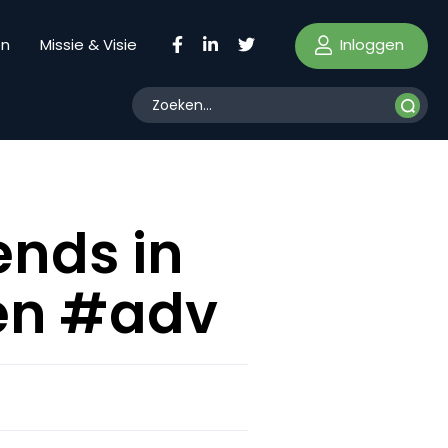
Inloggen
en
Missie & Visie
ends in
ten #adv