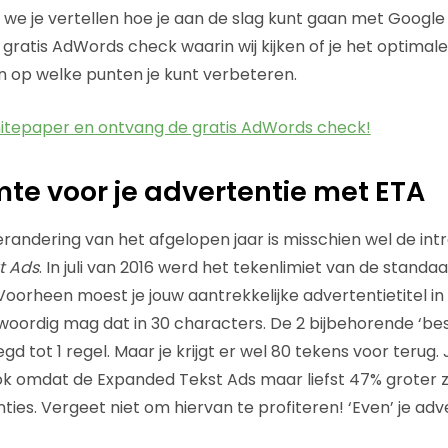
we je vertellen hoe je aan de slag kunt gaan met Google
n gratis AdWords check waarin wij kijken of je het optimal
 op welke punten je kunt verbeteren.
itepaper en ontvang de gratis AdWords check!
imte voor je advertentie met ETA
erandering van het afgelopen jaar is misschien wel de int
t Ads
. In juli van 2016 werd het tekenlimiet van de standa
oorheen moest je jouw aantrekkelijke advertentietitel i
oordig mag dat in 30 characters. De 2 bijbehorende ‘besc
d tot 1 regel. Maar je krijgt er wel 80 tekens voor terug. 
k omdat de Expanded Tekst Ads maar liefst 47% groter z
ies. Vergeet niet om hiervan te profiteren! ‘Even’ je adv