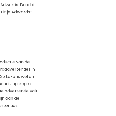
 Adwords. Daarbij
e uit je AdWords-
roductie van de
ardadvertenties in
n 25 tekens weten
hrijvingsregels’
Je advertentie valt
ijn dan de
ertenties