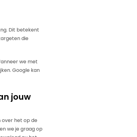
ng. Dit betekent
targeten die
 Wanneer we met
ijken. Google kan
an jouw
en over het op de
pen we je graag op