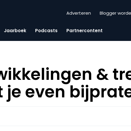
Adverteren
Blogger word
Jaarboek
Podcasts
Partnercontent
ikkelingen & tr
at je even bijpra