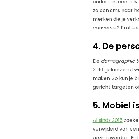
onderaan een advert
zo een sms naar he
merken die je verk
conversie? Probeer
4. De pers
De
demographic ta
2016 gelanceerd wer
maken. Zo kun je b
gericht targeten of
5. Mobiel 
Al sinds 2015
zoeken
verwijderd van ee
gezien worden. Een