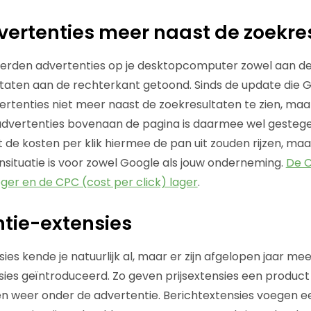
vertenties meer naast de zoekre
 werden advertenties op je desktopcomputer zowel aan d
taten aan de rechterkant getoond. Sinds de update die G
dvertenties niet meer naast de zoekresultaten te zien, ma
advertenties bovenaan de pagina is daarmee wel gestege
e kosten per klik hiermee de pan uit zouden rijzen, maar u
nsituatie is voor zowel Google als jouw onderneming.
De C
oger en de CPC (cost per click) lager
.
ntie-extensies
ies kende je natuurlijk al, maar er zijn afgelopen jaar m
ies geïntroduceerd. Zo geven prijsextensies een product
en weer onder de advertentie. Berichtextensies voegen e