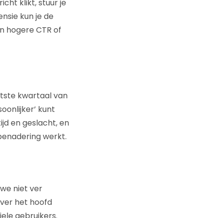
ht klikt, stuur je
nsie kun je de
en hogere CTR of
atste kwartaal van
oonlijker’ kunt
ijd en geslacht, en
 benadering werkt.
we niet ver
over het hoofd
ele gebruikers.