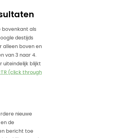
sultaten
e bovenkant als
oogle destijds
ar alleen boven en
n van 3 naar 4.
iteindelijk blijkt
TR (click through
eerdere nieuwe
 en de
en bericht toe