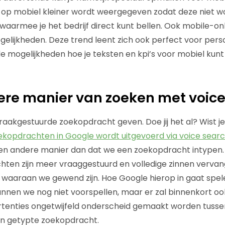
 op mobiel kleiner wordt weergegeven zodat deze niet wo
waarmee je het bedrijf direct kunt bellen. Ook mobile-
elijkheden. Deze trend leent zich ook perfect voor perso
 de mogelijkheden hoe je teksten en kpi’s voor mobiel kun
ere manier van zoeken met voic
raakgestuurde zoekopdracht geven. Doe jij het al? Wist j
ekopdrachten in Google wordt uitgevoerd via voice sear
en andere manier dan dat we een zoekopdracht intypen.
ten zijn meer vraaggestuurd en volledige zinnen vervan
waaraan we gewend zijn. Hoe Google hierop in gaat spe
unnen we nog niet voorspellen, maar er zal binnenkort ook
enties ongetwijfeld onderscheid gemaakt worden tusse
n getypte zoekopdracht.