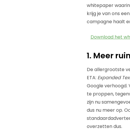
whitepaper waarin 
krijg je van ons ee
campagne haalt en
Download het wh
1. Meer ru
De allergrootste v
ETA:
Expanded Tex
Google verhoogd. V
te proppen, tegenw
zijn nu samengevoeg
dus nu meer op. Oo
standaardadvertent
overzetten dus.