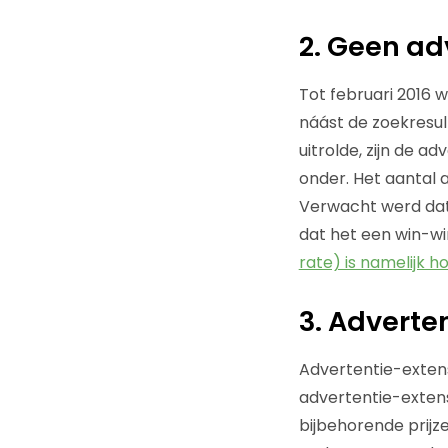
2. Geen ad
Tot februari 2016
náást de zoekresul
uitrolde, zijn de a
onder. Het aantal 
Verwacht werd dat d
dat het een win-wi
rate) is namelijk h
3. Adverte
Advertentie-extens
advertentie-extens
bijbehorende prijz