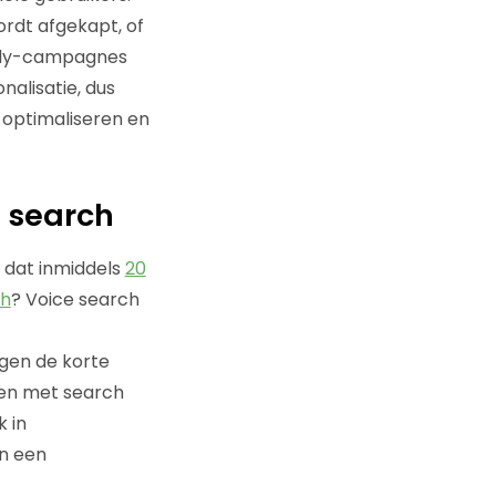
rdt afgekapt, of
only-campagnes
nalisatie, dus
t optimaliseren en
e search
e dat inmiddels
20
ch
? Voice search
gen de korte
len met search
 in
n een