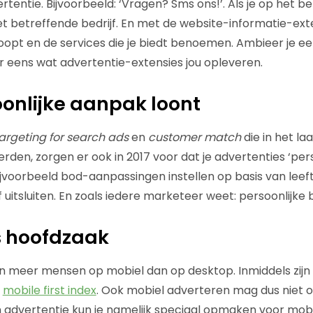
entie. Bijvoorbeeld: ‘Vragen? Sms ons!’. Als je op het beric
t betreffende bedrijf. En met de website-informatie-exte
oopt en de services die je biedt benoemen. Ambieer je e
 eens wat advertentie-extensies jou opleveren.
oonlijke aanpak loont
rgeting for search ads
en
customer match
die in het la
den, zorgen er ook in 2017 voor dat je advertenties ‘pers
ijvoorbeeld bod-aanpassingen instellen op basis van leeft
 uitsluiten. En zoals iedere marketeer weet: persoonlijke
is hoofdzaak
 meer mensen op mobiel dan op desktop. Inmiddels zijn 
n
mobile first index
. Ook mobiel adverteren mag dus niet 
 advertentie kun je namelijk speciaal opmaken voor mobi