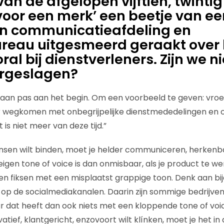
van de afgelopen vijftien, twintig 
 voor een merk’ een beetje van ee
n communicatieafdeling en
reau uitgesmeerd geraakt over 
oral bij dienstverleners. Zijn we n
orgeslagen?
aan pas aan het begin. Om een voorbeeld te geven: vroeg
r wegkomen met onbegrijpelijke dienstmededelingen en o
 is niet meer van deze tijd.”
nsen wilt binden, moet je helder communiceren, herkenba
igen tone of voice is dan onmisbaar, als je product te we
illen fiksen met een misplaatst grappige toon. Denk aan 
 op de socialmediakanalen. Daarin zijn sommige bedrijven
 dat heeft dan ook niets met een kloppende tone of voic
tief, klantgericht, enzovoort wilt klínken, moet je het in