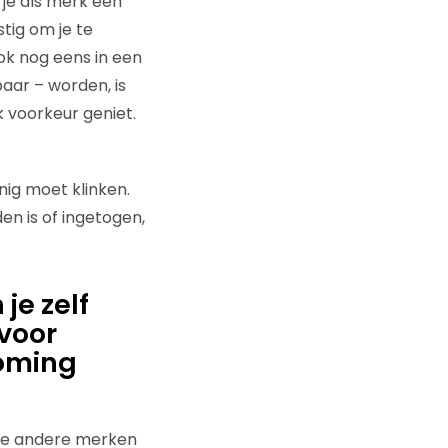
 je als merk een
tig om je te
ok nog eens in een
aar – worden, is
 voorkeur geniet.
nig moet klinken.
en is of ingetogen,
je zelf
 voor
koming
 hoe andere merken