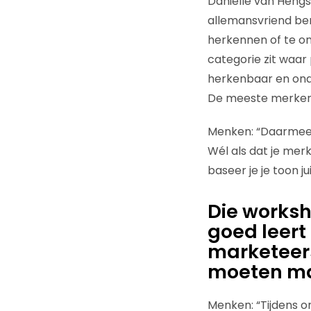
Daniëlle van Hengs
allemansvriend bent
herkennen of te on
categorie zit waar
herkenbaar en onde
De meeste merken w
Menken: “Daarmee is
Wél als dat je mer
baseer je je toon ju
Die worksho
goed leert
marketeers
moeten m
Menken: “Tijdens o