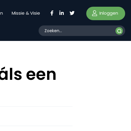
Inloggen
en
Missie & Visie
áls een