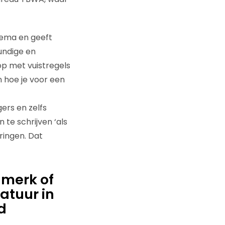
Hema en geeft
undige en
p met vuistregels
 hoe je voor een
ers en zelfs
 te schrijven ‘als
ringen. Dat
 merk of
atuur in
d