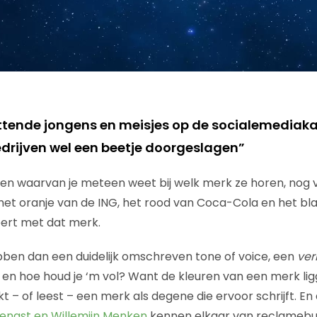
tende jongens en meisjes op de socialemediaka
drijven wel een beetje doorgeslagen”
ksten waarvan je meteen weet bij welk merk ze horen, nog 
het oranje van de ING, het rood van Coca-Cola en het bla
eert met dat merk.
ben dan een duidelijk omschreven tone of voice, een
ver
n en hoe houd je ‘m vol? Want de kleuren van een merk l
kt – of leest – een merk als degene die ervoor schrijft. En 
Hengst en Willemijn Menken
kennen elkaar van reclameb