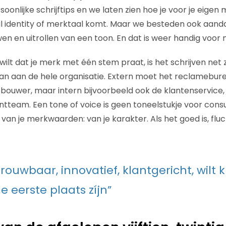
ersoonlijke schrijftips en we laten zien hoe je voor je eige
al identity of merktaal komt. Maar we besteden ook aand
wen en uitrollen van een toon. En dat is weer handig voor
 wilt dat je merk met één stem praat, is het schrijven net z
an aan de hele organisatie. Extern moet het reclamebur
bouwer, maar intern bijvoorbeeld ook de klantenservice, 
team. Een tone of voice is geen toneelstukje voor cons
e van je merkwaarden: van je karakter. Als het goed is, fluc
trouwbaar, innovatief, klantgericht, wilt 
de eerste plaats zíjn”