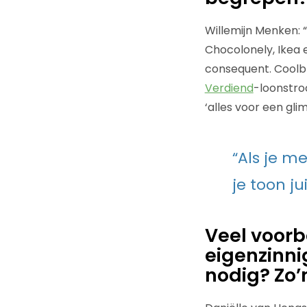
Willemijn Menken: 
Chocolonely, Ikea 
consequent. Coolb
Verdiend
-loonstroo
‘alles voor een glim
“Als je m
je toon ju
Veel voorbe
eigenzinni
nodig? Zo’