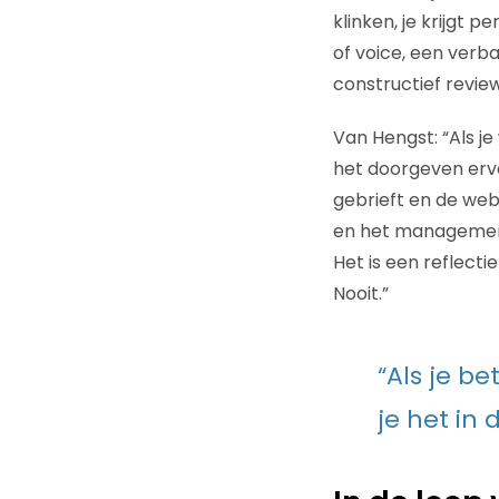
klinken, je krijgt p
of voice, een verb
constructief revie
Van Hengst: “Als je
het doorgeven erv
gebrieft en de web
en het management
Het is een reflecti
Nooit.”
“Als je be
je het in 