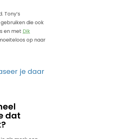
d. Tony’s
 gebruiken die ook
es en met
Dik
 moeiteloos op naar
aseer je daar
heel
e dat
k?