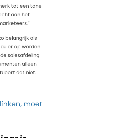
n merk tot een tone
acht aan het
 marketeers.”
o belangrijk als
eau er op worden
de salesafdeling
umenten alleen.
tueert dat niet.
klínken, moet