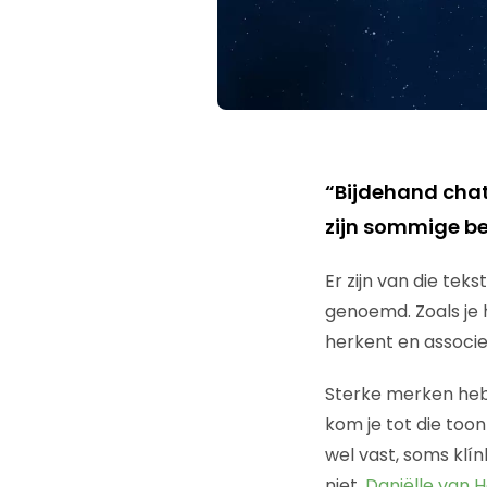
“Bijdehand chat
zijn sommige be
Er zijn van die te
genoemd. Zoals je 
herkent en associ
Sterke merken heb
kom je tot die too
wel vast, soms klín
niet.
Daniëlle van 