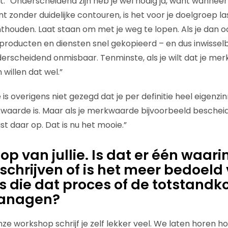
t: “Onderscheidend zijn heb je wel nodig ja, want wanneer
 zonder duidelijke contouren, is het voor je doelgroep las
thouden. Laat staan om met je weg te lopen. Als je dan o
 producten en diensten snel gekopieerd – en dus inwisselb
rscheidend onmisbaar. Tenminste, als je wilt dat je merk
illen dat wel.”
 overigens niet gezegd dat je per definitie heel eigenzin
kwaarde is. Maar als je merkwaarde bijvoorbeeld bescheid
ist daar op. Dat is nu het mooie.”
p van jullie. Is dat er één waarin 
 schrijven of is het meer bedoeld
 die dat proces of de totstand
anagen?
nze workshop schrijf je zelf lekker veel. We laten horen