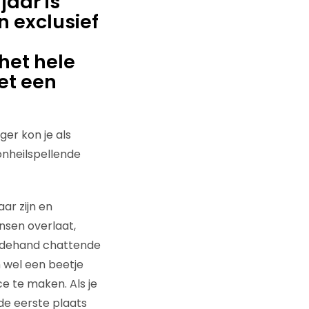
jaar is
n exclusief
het hele
iet een
er kon je als
nheilspellende
ar zijn en
nsen overlaat,
bijdehand chattende
 wel een beetje
e te maken. Als je
 de eerste plaats