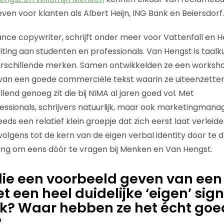
en voor klanten als Albert Heijn, ING Bank en Beiersdorf.
ance copywriter, schrijft onder meer voor Vattenfall en 
ing aan studenten en professionals. Van Hengst is taalk
erschillende merken. Samen ontwikkelden ze een worksho
 van een goede commerciële tekst waarin ze uiteenzetten
llend genoeg zit die bij NIMA al jaren goed vol. Met
sionals, schrijvers natuurlijk, maar ook marketingmanag
ds een relatief klein groepje dat zich eerst laat verleiden
olgens tot de kern van de eigen verbal identity door te d
ing om eens dóór te vragen bij Menken en Van Hengst.
lie een voorbeeld geven van een
 een heel duidelijke ‘eigen’ sign
k? Waar hebben ze het écht goe
?