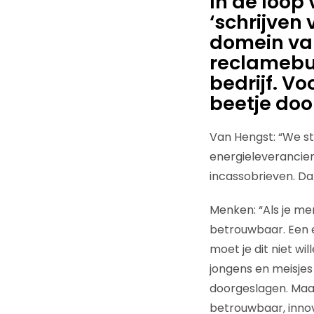
In de loop 
‘schrijven
domein va
reclamebu
bedrijf. Vo
beetje do
Van Hengst: “We st
energieleverancie
incassobrieven. Dat
Menken: “Als je me
betrouwbaar. Een e
moet je dit niet w
jongens en meisjes
doorgeslagen. Maar
betrouwbaar, innova