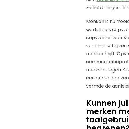
ze hebben geschrev
Menken is nu freel
workshops copywrit
copywriter voor v
voor het schrijven
merk schrijft. Opva
communicatieprofes
merkstrategen. Stee
een ander’ om verv
vormde de aanleid
Kunnen jul
merken met
taalgebrui
begrepen