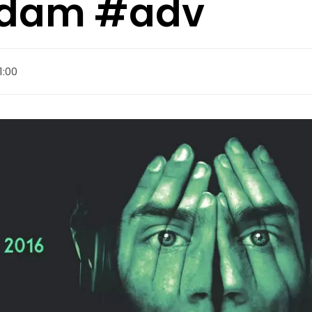
’dam #adv
1:00