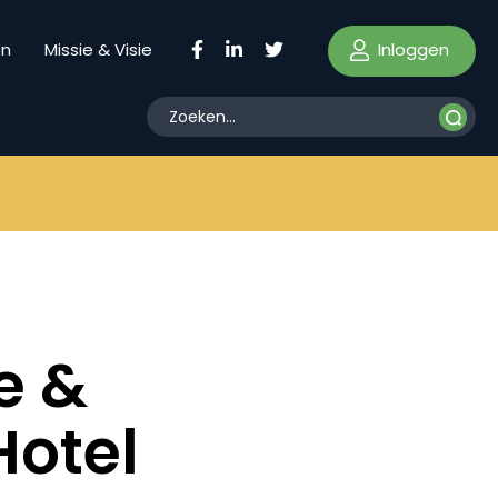
Inloggen
en
Missie & Visie
e &
Hotel