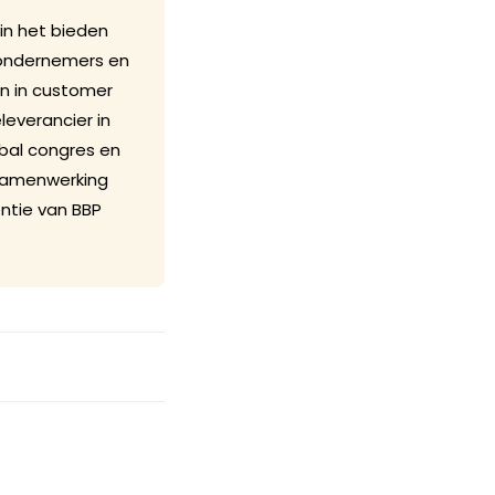
 in het bieden
p ondernemers en
n in customer
leverancier in
bal congres en
 Samenwerking
ntie van BBP