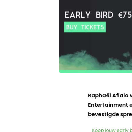
Raphaël Aflalo 
Entertainment 
bevestigde spre
Koop jouw early b