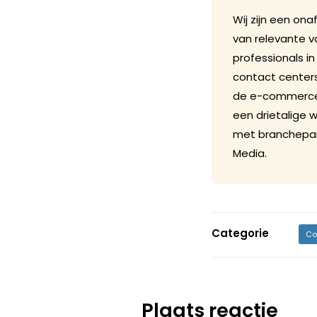
Wij zijn een ona
van relevante v
professionals 
contact centers.
de e-commerce m
een drietalige 
met branchepart
Media.
Categorie
Co
Plaats reactie