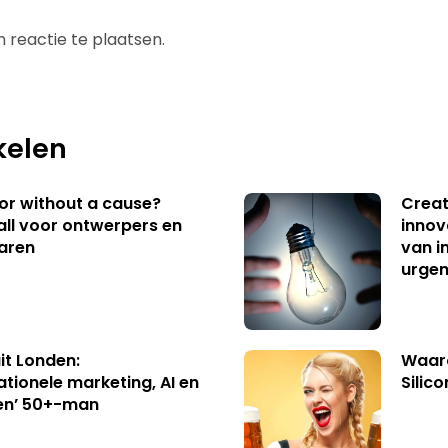
 reactie te plaatsen.
kelen
 or without a cause?
Creat
ll voor ontwerpers en
innov
aren
van i
urgen
uit Londen:
Waaro
ationele marketing, AI en
Silico
en’ 50+-man