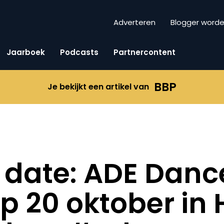
Adverteren
Blogger word
Jaarboek
Podcasts
Partnercontent
BBP
Je bekijkt een artikel van
 date: ADE Danc
p 20 oktober in 