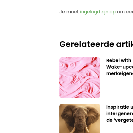
Je moet
ingelogd zijn op
om een
Gerelateerde arti
Rebel with
Wake-upca
merkeigen
Inspiratie 
intergener
de ‘verget