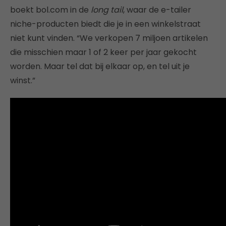
boekt bol.com in de
long tail
, waar de e-tailer
niche-producten biedt die je in een winkelstraat
niet kunt vinden. “We verkopen 7 miljoen artikelen
die misschien maar 1 of 2 keer per jaar gekocht
worden. Maar tel dat bij elkaar op, en tel uit je
winst.”