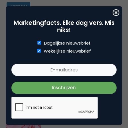
Commerce
Marketingfacts. Elke dag vers. Mis
niks!
Plaats reactie
Dagelijkse nieuwsbrief
Je moet
ingelogd zijn op
om een reactie te
Wekelijkse nieuwsbrief
plaatsen.
Gerelateerde artikelen
Rebel with or without a cause?
Wake-upcall voor ontwerpers
en merkeigenaren