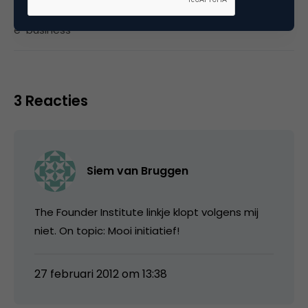
Tags
e-business
3 Reacties
Siem van Bruggen
The Founder Institute linkje klopt volgens mij
niet. On topic: Mooi initiatief!
27 februari 2012 om 13:38