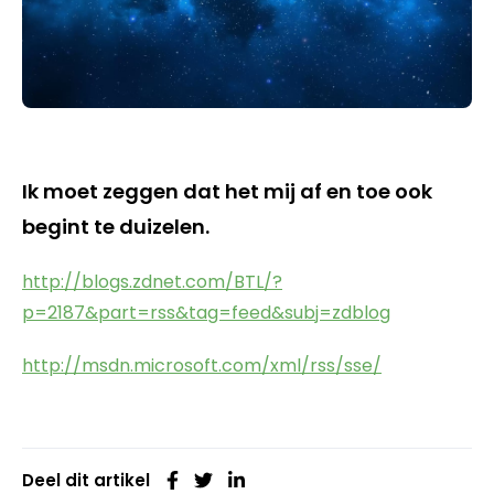
Ik moet zeggen dat het mij af en toe ook
begint te duizelen.
http://blogs.zdnet.com/BTL/?
p=2187&part=rss&tag=feed&subj=zdblog
http://msdn.microsoft.com/xml/rss/sse/
Deel dit artikel