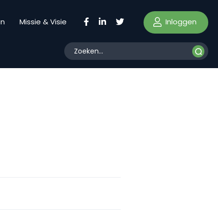
Inloggen
en
Missie & Visie