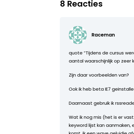
8 Reacties
Raceman
quote “Tijdens de cursus wer
aantal waarschijnlijk op zeer k
Zijn daar voorbeelden van?
Ook ik heb beta IE7 geinstall
Daarnaast gebruik ik rssreader
Wat ik nog mis (het is er vas
keyword lijst kan aanmaken, e
komt, ik een wave geluidje afg