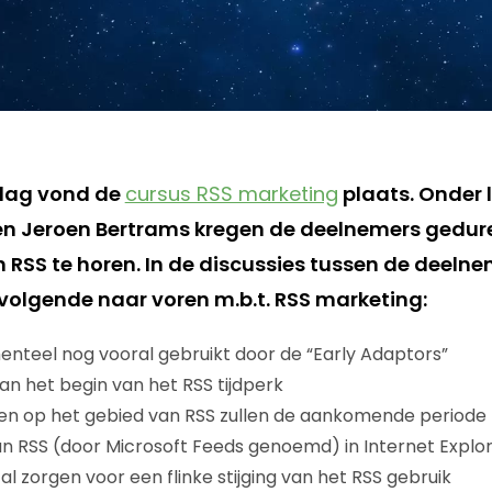
dag vond de
cursus RSS marketing
plaats. Onder 
en Jeroen Bertrams kregen de deelnemers gedur
n RSS te horen. In de discussies tussen de deel
volgende naar voren m.b.t. RSS marketing:
nteel nog vooral gebruikt door de “Early Adaptors”
an het begin van het RSS tijdperk
en op het gebied van RSS zullen de aankomende period
an RSS (door Microsoft Feeds genoemd) in Internet Explore
l zorgen voor een flinke stijging van het RSS gebruik