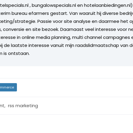
telspecials.nl , bungalowspecials.nl en hotelaanbiedingen.nl). 
terim bureau efarmers gestart. Van waaruit hij diverse bedri
keting/strategie. Passie voor site analyse en daarmee het o
conversie en site bezoek. Daarnaast veel interesse voor 
nteresse in online media planning, multi channel campagnes e
ij de laatste interesse vanuit mijn raadslidmaatschap van
is ontstaan.
mmerce
nt
,
rss marketing