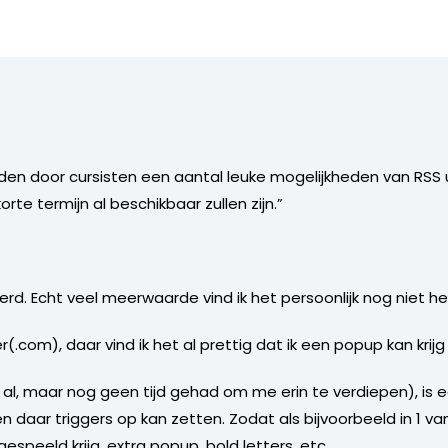
den door cursisten een aantal leuke mogelijkheden van RSS
orte termijn al beschikbaar zullen zijn.”
eerd. Echt veel meerwaarde vind ik het persoonlijk nog niet h
(.com), daar vind ik het al prettig dat ik een popup kan krijg
t al, maar nog geen tijd gehad om me erin te verdiepen), is e
n daar triggers op kan zetten. Zodat als bijvoorbeeld in 1 v
espeeld krijg, extra popup, bold letters, etc.