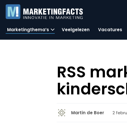
Marketingthema’s
Veelgelezen
Vacatures
RSS mark
kinders
2 febru
Martin de Boer