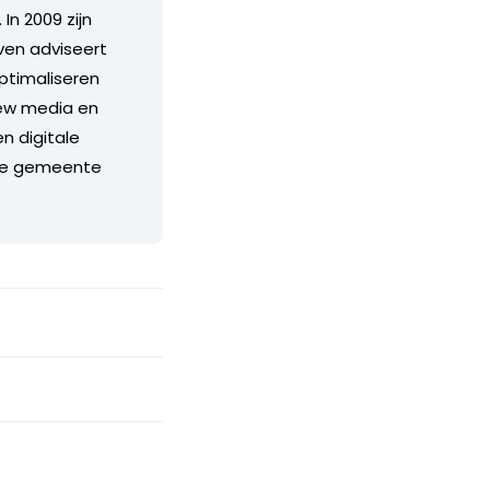
In 2009 zijn
jven adviseert
ptimaliseren
new media en
n digitale
 de gemeente