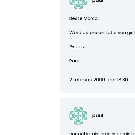
paul
Beste Marco,
Word de presentatie van gi
Greetz
Paul
2 februari 2006 om 08:36
paul
correctie: gisteren = eergist