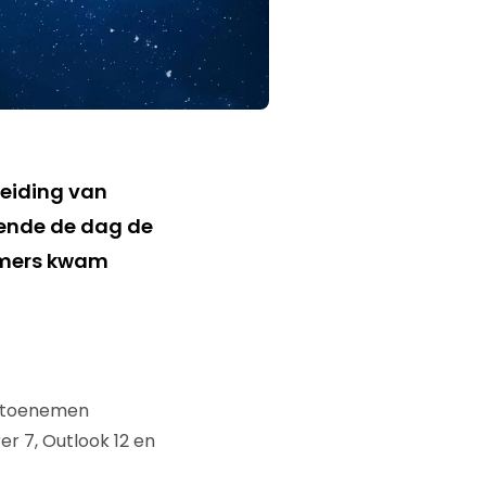
leiding van
ende de dag de
nemers kwam
e toenemen
r 7, Outlook 12 en