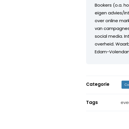
Bookers (o.a. ho
eigen advies/in
over online mar
van campagnes, 
social media. I
overheid. Waarb
Edam-Volendam 
Categorie
Co
Tags
eve