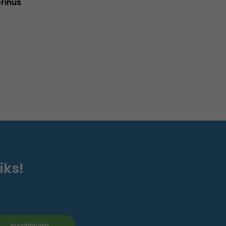
rinus
iks!