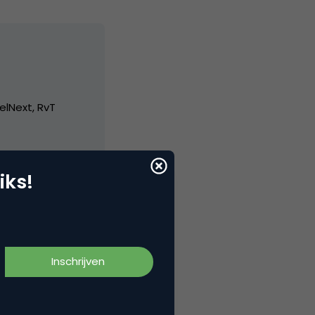
elNext, RvT
iks!