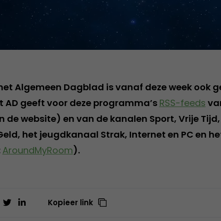
het Algemeen Dagblad is vanaf deze week ook g
et AD geeft voor deze programma’s
RSS-feeds
va
 de website) en van de kanalen Sport, Vrije Tijd
ld, het jeugdkanaal Strak, Internet en PC en he
:
AroundMyRoom
).
Kopieer link