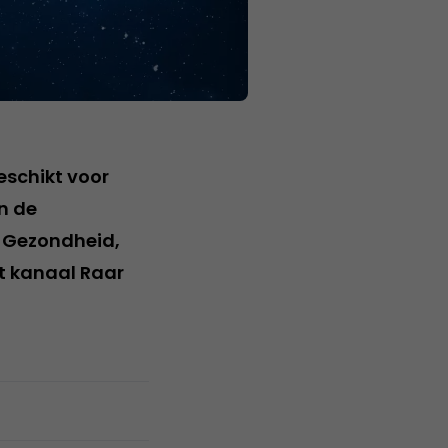
eschikt voor
n de
, Gezondheid,
t kanaal Raar