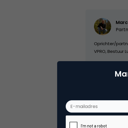
Marc
Partn
Oprichter/partn
VPRO, Bestuur Lu
Mar
Categorie
Me
Tags
rss