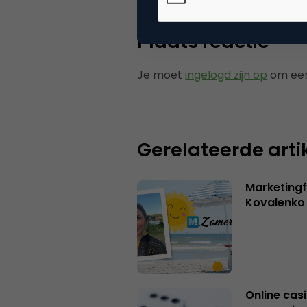
Plaats reactie
Je moet
ingelogd zijn op
om een
Gerelateerde arti
Marketingf
Kovalenko
Online casi