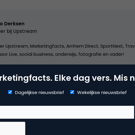
o Derksen
er bij
Upstream
er Upstream, Marketingfacts, Arnhem Direct, SportNext, Trav
xor Live, social business, onderwijs, fotografie en vader!
ketingfacts. Elke dag vers. Mis n
Dagelijkse nieuwsbrief
Wekelijkse nieuwsbrief
dia
 marketing
,
social media marketing