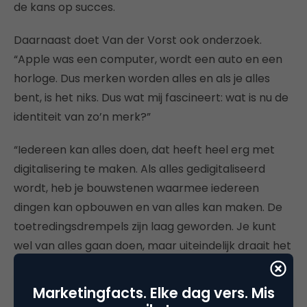
de kans op succes.
Daarnaast doet Van der Vorst ook onderzoek.
“Apple was een computer, wordt een auto en een
horloge. Dus merken worden alles en als je alles
bent, is het niks. Dus wat mij fascineert: wat is nu de
identiteit van zo’n merk?”
“Iedereen kan alles doen, dat heeft heel erg met
digitalisering te maken. Als alles gedigitaliseerd
wordt, heb je bouwstenen waarmee iedereen
dingen kan opbouwen en van alles kan maken. De
toetredingsdrempels zijn laag geworden. Je kunt
wel van alles gaan doen, maar uiteindelijk draait het
om de vraag hoe je herkenbaar blijft in de
veranderlijke wereld. Hoe kun je dat bereiken? Daar
Marketingfacts. Elke dag vers. Mis
wil ik onderzoek naar doen.”