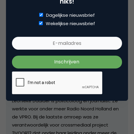
niks!
Dagelijkse nieuwsbrief
Wekelijkse nieuwsbrief
Deel dit artikel
Kopieer link
Leonieke Daalder
co-founder bij
Fast Moving Targets
Leonieke Daalder is politicoloog en journalist. Ze
werkte voor onder meer Radio Noord Holland en
de VPRO. Bij de laatste omroep was ze
verantwoordelijk voor crossmediaal project
3VOOR12 dat onder haar leiding onder meer de