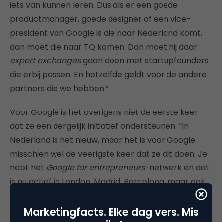
iets van kunnen leren. Dus als er een goede
productmanager, goede designer of een vice-
president van Google is die naar Nederland komt,
dan moet die naar TQ komen. Dan moet hij daar
expert exchanges
gaan doen met startupfounders
die erbij passen. En hetzelfde geldt voor de andere
partners die we hebben.”
Voor Google is het overigens niet de eerste keer
dat ze een dergelijk initiatief ondersteunen. “In
Nederland is het nieuw, maar het is voor Google
misschien wel de veerigste keer dat ze dit doen. Je
hebt het
Google for entrepreneurs
-netwerk en dat
is nu actief in London, Madrid, Barcelona, maar ook
in Chicago en Minneapolis. Aan de ene kant kun je
het altruïstisch noemen, omdat Google ooit in een
Marketingfacts. Elke dag vers. Mis