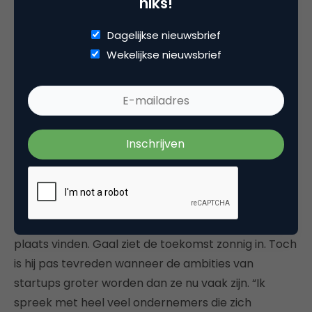
niks!
garage is gestart en graag gelijkgestemden wil
helpen. Aan de andere kant is het natuurlijk ook
Dagelijkse nieuwsbrief
marketing.”
Wekelijkse nieuwsbrief
Hoe dan ook: Google investeert in het ecosysteem.
“Ze hebben een langetermijnplan. Dat is prettig om
mee samen te werken. Want dat betekent ook dat
ze niet elke dag aan de bel trekken met de vraag of
er wel geld mee wordt verdiend. Het is veel meer
van: hoe gaan we dit groot maken.”
Voorlopig wordt het pand van TQ nog verbouwd.
Pas in september zal het officiële openingsfeest
plaats vinden. Gaal ziet de toekomst zonnig in. Toch
is hij pas tevreden wanneer de ambities van
startups groter worden dan ze nu vaak zijn. “Ik
spreek met heel veel ondernemers die zich