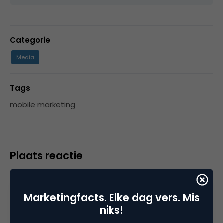
Categorie
Media
Tags
mobile marketing
Plaats reactie
Je moet
ingelogd zijn op
om een reactie te
plaatsen.
Marketingfacts. Elke dag vers. Mis
niks!