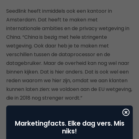
Seedlink heeft inmiddels ook een kantoor in
Amsterdam. Dat heeft te maken met
internationale ambities en de privacy wetgeving in
China. “China is bezig met hele stringente
wetgeving. Ook daar heb je te maken met
verschillen tussen de dataprocessor en de
datagebruiker. Maar de overheid kan nog wel naar
binnen kijken. Dat is hier anders. Dat is ook wel een
reden waarom we hier zijn, omdat we aan klanten
kunnen laten zien: we voldoen aan de EU wetgeving,
die in 2018 nog strenger wordt.”
Over een jaar hoopt Joosten-Rabou dat er een
groot en goed draaiend team in Amsterdam actief
Marketingfacts. Elke dag vers. Mis
is. “Dat onze Europese ambities waarheid zijn
niks!
geworden en 30 tot 50 procent van onze omzet uit