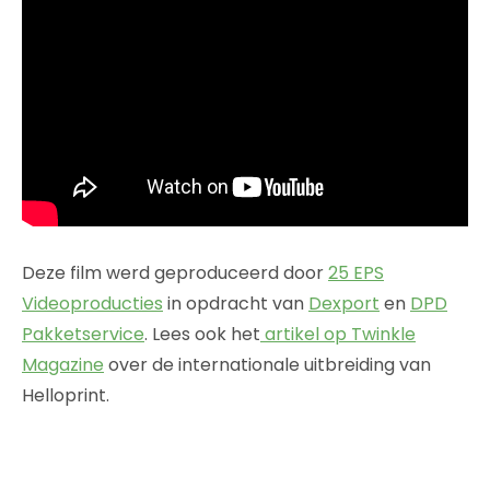
Deze film werd geproduceerd door
25 EPS
Videoproducties
in opdracht van
Dexport
en
DPD
Pakketservice
. Lees ook het
artikel op Twinkle
Magazine
over de internationale uitbreiding van
Helloprint.